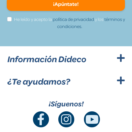
¡Apúntate!
He leído y acepto la
política de privacidad
y los
términos y
condiciones.
Información Dideco
¿Te ayudamos?
¡Síguenos!