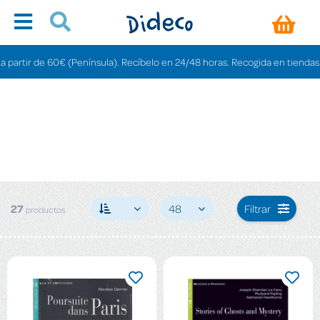
60€ (Península). Recíbelo en 24/48 horas. Recogida en tiendas gratis en 3-6 
27
48
Filtrar
productos