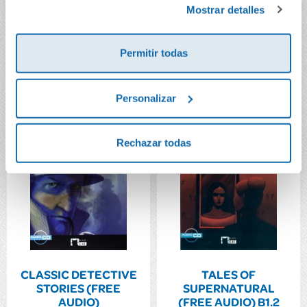
Mostrar detalles
Secundaria
8,50€
11,70€
Permitir todas
Comprar
Comprar
Personalizar
Rechazar todas
CLASSIC DETECTIVE
TALES OF
STORIES (FREE
SUPERNATURAL
AUDIO)
(FREE AUDIO) B1.2