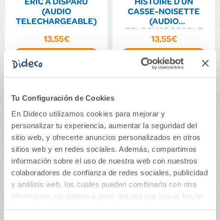
ERIC A DISPARU
HISTOIRE D UN
(AUDIO
CASSE-NOISETTE
TELECHARGEABLE)
(AUDIO
TELECHARGEABLE
13,55€
13,55€
Comprar
Comprar
Tu Configuración de Cookies
En Dideco utilizamos cookies para mejorar y
personalizar tu experiencia, aumentar la seguridad del
sitio web, y ofrecerte anuncios personalizados en otros
sitios web y en redes sociales. Además, compartimos
información sobre el uso de nuestra web con nuestros
colaboradores de confianza de redes sociales, publicidad
y análisis web, los cuales pueden combinarla con otra
información recopilada a partir del uso que hayas hecho
de sus servicios. Para más información consulta la
MOWGLI LEARNS TO
White Fang. Material
SWIM (FREE AUDIO)
Auxiliar. Educacion
Política de Cookies
y la
Política de Privacidad
.