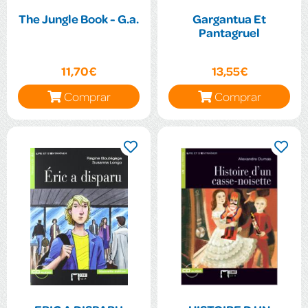
The Jungle Book - G.a.
Gargantua Et
Pantagruel
11,70€
13,55€
Comprar
Comprar