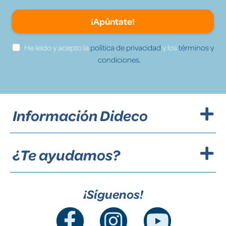
¡Apúntate!
He leído y acepto la
política de privacidad
y los
términos y
condiciones.
Información Dideco
¿Te ayudamos?
¡Síguenos!