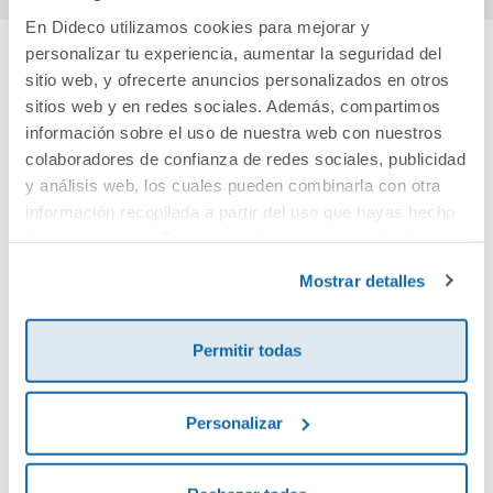
En Dideco utilizamos cookies para mejorar y
personalizar tu experiencia, aumentar la seguridad del
sitio web, y ofrecerte anuncios personalizados en otros
Cuéntanos tu opinión
sitios web y en redes sociales. Además, compartimos
información sobre el uso de nuestra web con nuestros
¡Sé el primero en valorar este producto!
colaboradores de confianza de redes sociales, publicidad
y análisis web, los cuales pueden combinarla con otra
información recopilada a partir del uso que hayas hecho
Debes iniciar sesión para poder valorarlo
de sus servicios. Para más información consulta la
Política de Cookies
y la
Política de Privacidad
.
Mostrar detalles
Permitir todas
Personalizar
Envía tu opinión