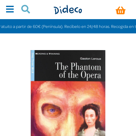
to a partir de 60€ (Península). Recíbelo en 24/48 horas. Recogida en tienda