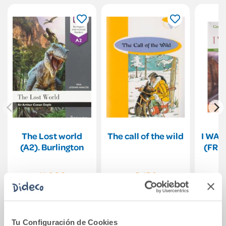
The Lost world
The call of the wild
I WAN
(A2). Burlington
(FRE
11,06€
8,15€
Comprar
Comprar
Tu Configuración de Cookies