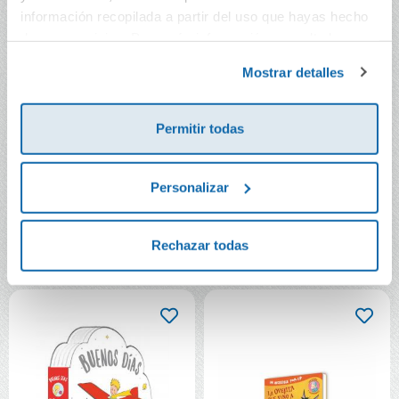
información recopilada a partir del uso que hayas hecho
de sus servicios. Para más información consulta la
Política de Cookies
y la
Política de Privacidad
.
Mostrar detalles
Permitir todas
¿Dónde viven las
El grúfalo. Minicuento
hadas?
Personalizar
17,95€
12,95€
Rechazar todas
Comprar
Comprar