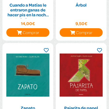
Cuando a Matías le
Árbol
entraron ganas de
hacer pis en la noche
de Reyes
14,00€
9,50€
Comprar
Comprar
Zapato
Pajarita de papel