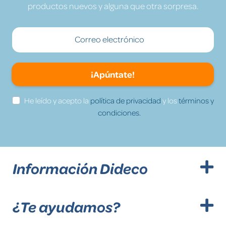
productos nuevos y alguna que otra sorpresa.
¡Apúntate!
He leído y acepto la
política de privacidad
y los
términos y
condiciones.
Información Dideco
¿Te ayudamos?