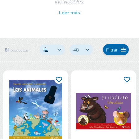
inolvidables.
Leer más
81
48
Filtrar
productos