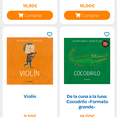
16,95€
16,00€
Comprar
Comprar
Violín
De la cuna a la luna:
Cocodrilo -Formato
grande-
9,50€
14,00€