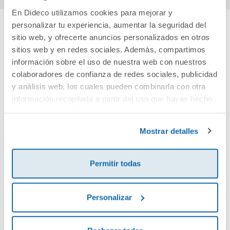
En Dideco utilizamos cookies para mejorar y
personalizar tu experiencia, aumentar la seguridad del
sitio web, y ofrecerte anuncios personalizados en otros
Cuéntanos tu opinión
sitios web y en redes sociales. Además, compartimos
información sobre el uso de nuestra web con nuestros
¡Sé el primero en valorar este producto!
colaboradores de confianza de redes sociales, publicidad
y análisis web, los cuales pueden combinarla con otra
información recopilada a partir del uso que hayas hecho
Debes iniciar sesión para poder valorarlo
de sus servicios. Para más información consulta la
Política de Cookies
y la
Política de Privacidad
.
Mostrar detalles
Permitir todas
Personalizar
Envía tu opinión