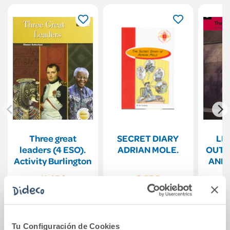
Three great
SECRET DIARY
LEV
leaders (4 ESO).
ADRIAN MOLE.
OUTS
Activity Burlington
AND 
WIT
11,45€
8,55€
Comprar
Comprar
Tu Configuración de Cookies