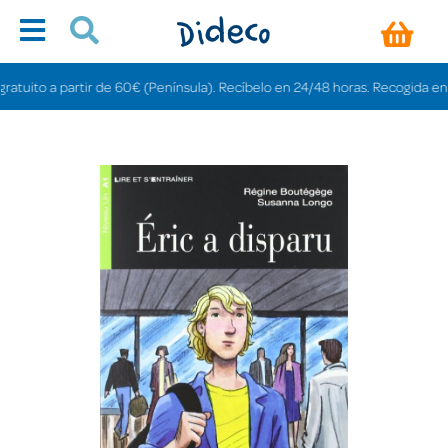
uito a partir de 60€ (Península). Recíbelo en 24/48 horas. Recogida en tiend