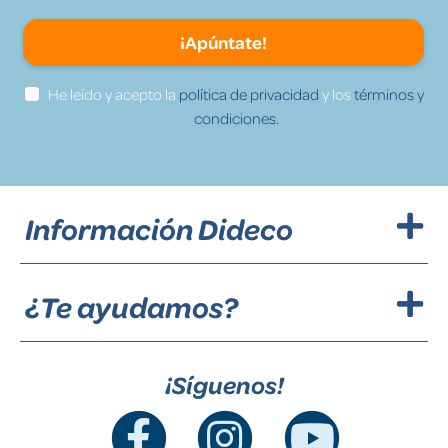
¡Apúntate!
He leído y acepto la
política de privacidad
y los
términos y
condiciones.
Información Dideco
¿Te ayudamos?
¡Síguenos!