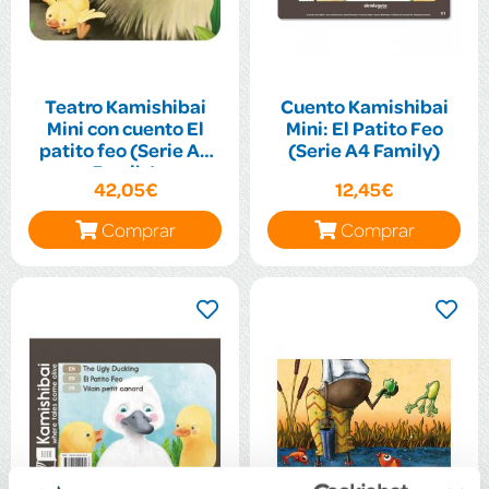
Teatro Kamishibai
Cuento Kamishibai
Mini con cuento El
Mini: El Patito Feo
patito feo (Serie A4
(Serie A4 Family)
Family)
42,05€
12,45€
Comprar
Comprar