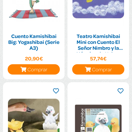
Cuento Kamishibai
Teatro Kamishibai
Big: Yogashibai (Serie
Mini con Cuento El
A3)
Señor Nimbro y la
Máquina de Nubes
20,90€
57,74€
(Serie A4 Family)
Comprar
Comprar