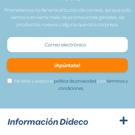
Prometemos no llenarte el buzón de correos, así que solo
vamos a enviarte mails de promociones geniales, de
productos nuevos y alguna que otra sorpresa.
¡Apúntate!
He leído y acepto la
política de privacidad
y los
términos y
condiciones.
Información Dideco