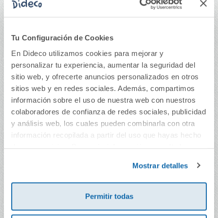
Cuento Kamishibai
Cuento Kamishibai
Tu Configuración de Cookies
Mini: El Patito Feo
Big: Cuando nazca
En Dideco utilizamos cookies para mejorar y
(Serie A4 Family)
Malik (Serie A3 Pro)
personalizar tu experiencia, aumentar la seguridad del
12,45€
20,90€
sitio web, y ofrecerte anuncios personalizados en otros
sitios web y en redes sociales. Además, compartimos
Comprar
Comprar
información sobre el uso de nuestra web con nuestros
colaboradores de confianza de redes sociales, publicidad
y análisis web, los cuales pueden combinarla con otra
información recopilada a partir del uso que hayas hecho
de sus servicios. Para más información consulta la
Política de Cookies
y la
Política de Privacidad
.
Mostrar detalles
Permitir todas