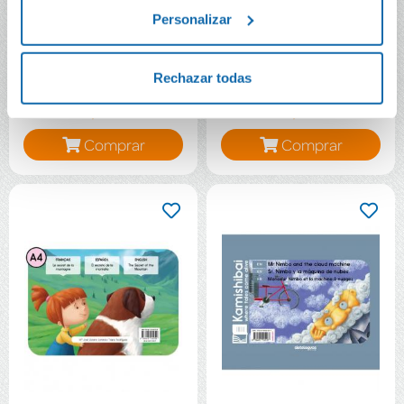
Personalizar
Set 20 Láminas
Teatro Kamishibai
Kamishibai Kids A4
DIY A3 de madera. Do
en blanco DIY
It Yourself
Rechazar todas
7,34€
41,95€
Comprar
Comprar