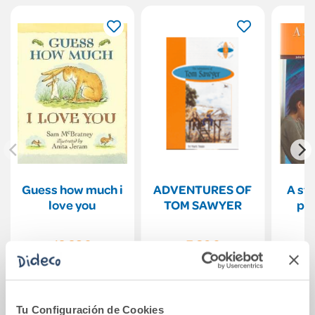
Guess how much i
ADVENTURES OF
A str
love you
TOM SAWYER
pas
12,28€
7,30€
Comprar
Comprar
Tu Configuración de Cookies