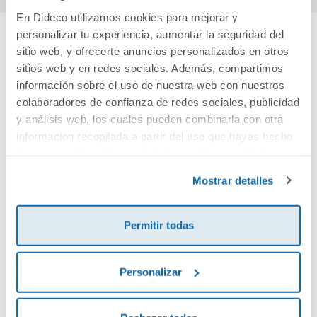
En Dideco utilizamos cookies para mejorar y
personalizar tu experiencia, aumentar la seguridad del
sitio web, y ofrecerte anuncios personalizados en otros
Cuéntanos tu opinión
sitios web y en redes sociales. Además, compartimos
información sobre el uso de nuestra web con nuestros
¡Sé el primero en valorar este producto!
colaboradores de confianza de redes sociales, publicidad
y análisis web, los cuales pueden combinarla con otra
información recopilada a partir del uso que hayas hecho
Debes iniciar sesión para poder valorarlo
de sus servicios. Para más información consulta la
Política de Cookies
y la
Política de Privacidad
.
Mostrar detalles
Permitir todas
Personalizar
Envía tu opinión