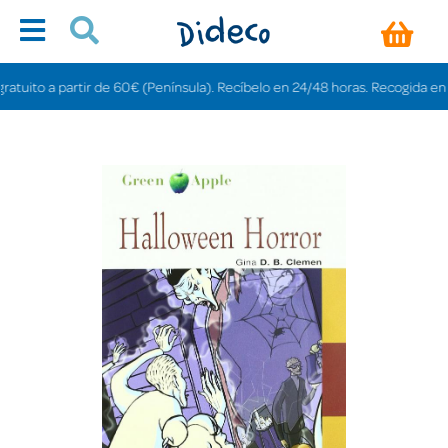
ito a partir de 60€ (Península). Recíbelo en 24/48 horas. Recogida en tiend