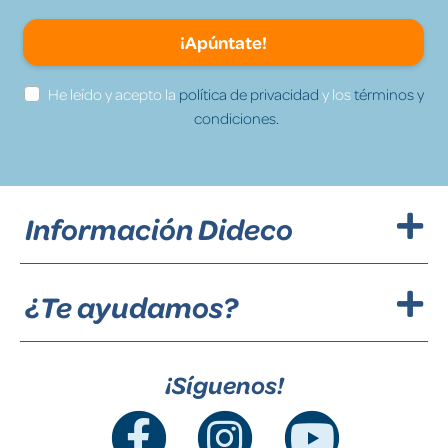
¡Apúntate!
He leído y acepto la
política de privacidad
y los
términos y
condiciones.
Información Dideco
¿Te ayudamos?
¡Síguenos!