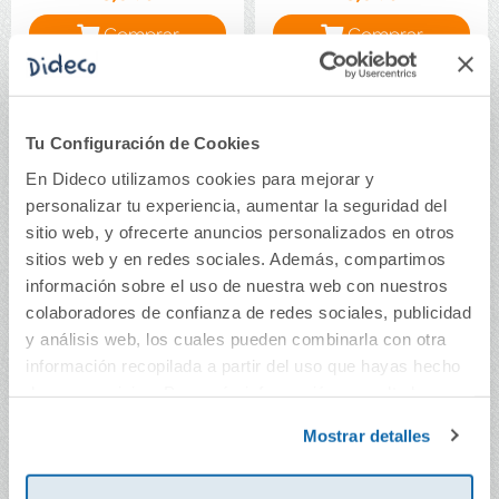
Comprar
Comprar
Tu Configuración de Cookies
En Dideco utilizamos cookies para mejorar y
personalizar tu experiencia, aumentar la seguridad del
sitio web, y ofrecerte anuncios personalizados en otros
sitios web y en redes sociales. Además, compartimos
información sobre el uso de nuestra web con nuestros
colaboradores de confianza de redes sociales, publicidad
y análisis web, los cuales pueden combinarla con otra
información recopilada a partir del uso que hayas hecho
Bloc cuarto cuadrovía
Pack de 5 blocs
de sus servicios. Para más información consulta la
5mm. 80 hojas tapa
cuarto cuadrovía
Política de Cookies
y la
Política de Privacidad
.
extra dura verde
3mm. 80 hojas tapa
Mostrar detalles
de polipropileno
4,54€
22,69€
colores flúor surtidos