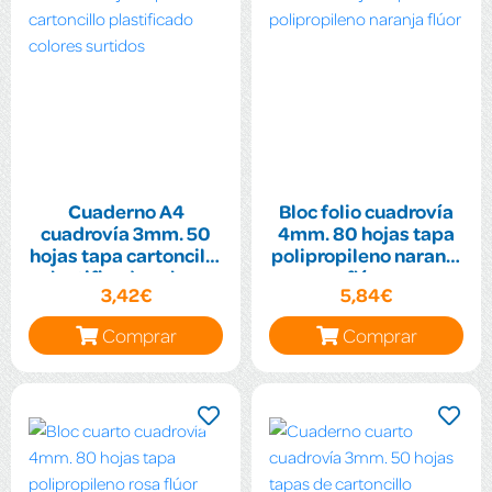
Cuaderno A4
Bloc folio cuadrovía
cuadrovía 3mm. 50
4mm. 80 hojas tapa
hojas tapa cartoncillo
polipropileno naranja
plastificado colores
flúor
3,42€
5,84€
surtidos
Comprar
Comprar