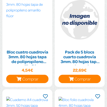
Bloc cuatro cuadrovía
Pack de 5 blocs
3mm. 80 hojas tapa
cuarto cuadrovía
de polipropileno
3mm. 80 hojas tapa
amarillo flúor
extra dura colores
4,54€
22,69€
surtidos
Comprar
Comprar