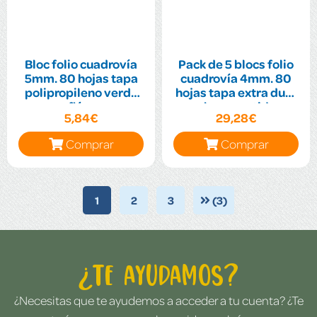
Bloc folio cuadrovía
Pack de 5 blocs folio
5mm. 80 hojas tapa
cuadrovía 4mm. 80
polipropileno verde
hojas tapa extra dura
flúor
colores surtidos
5,84€
29,28€
Comprar
Comprar
1
2
3
(3)
¿Te ayudamos?
¿Necesitas que te ayudemos a acceder a tu cuenta? ¿Te