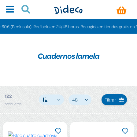
ula). Recíbelo en 24/48 horas. Recogida en tiendas gratis en 3-6 días.
Cuadernos lamela
122
48
Filtrar
productos