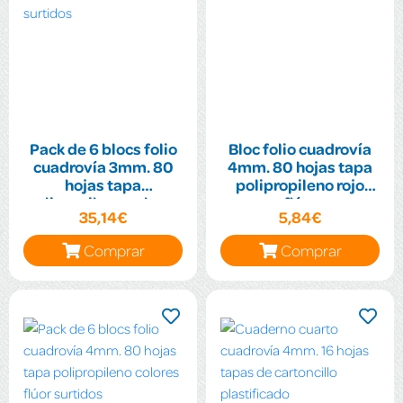
Pack de 6 blocs folio
Bloc folio cuadrovía
cuadrovía 3mm. 80
4mm. 80 hojas tapa
hojas tapa
polipropileno rojo
polipropileno colores
flúor
35,14€
5,84€
surtidos
Comprar
Comprar