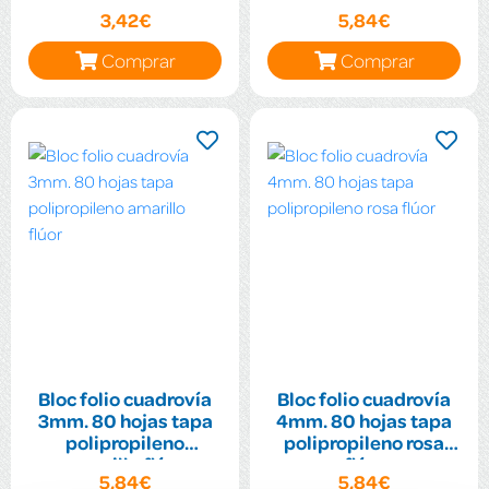
cartoncillo
flúor
3,42€
5,84€
plastificado colores
surtidos
Comprar
Comprar
Bloc folio cuadrovía
Bloc folio cuadrovía
3mm. 80 hojas tapa
4mm. 80 hojas tapa
polipropileno
polipropileno rosa
amarillo flúor
flúor
5,84€
5,84€