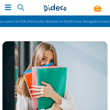
tir de 60€ (Península). Recíbelo en 24/48 horas. Recogida en tiendas gratis 