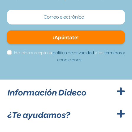
¡Apúntate!
He leído y acepto la
política de privacidad
y los
términos y
condiciones.
Información Dideco
¿Te ayudamos?