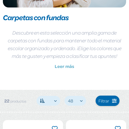
Carpetas con fundas
Descubre en esta selección una amplia gama de
carpetas con fundas para mantener todo el material
escolar organizado y ordenado. ¡Elige los colores que
más te gusten y empieza a clasificar tus apuntes!
Leer más
22
48
Filtrar
productos