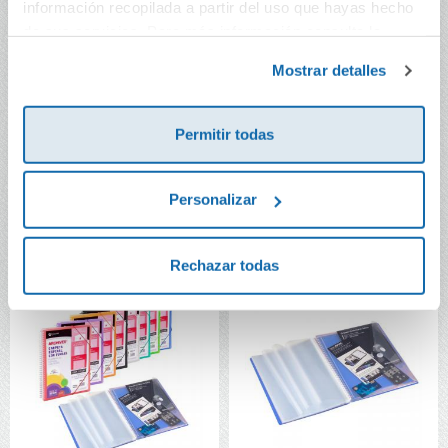
información recopilada a partir del uso que hayas hecho
de sus servicios. Para más información consulta la
Política de Cookies
y la
Política de Privacidad
.
Mostrar detalles
Carpeta A4 con 60
Carpeta A4 con 50
fundas Archivex PP
fundas Archivex PP
colores surtidos
colores surtidos
Permitir todas
12,40€
10,95€
Comprar
Comprar
Personalizar
Rechazar todas