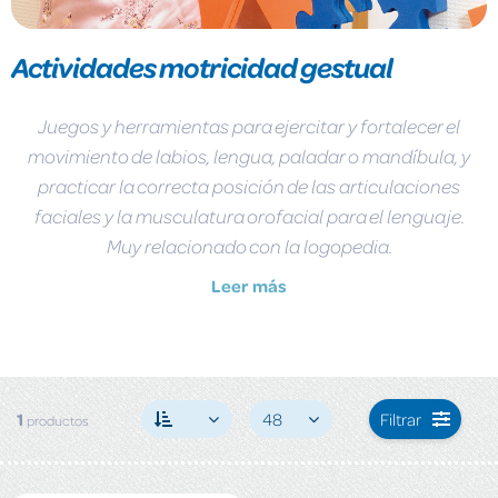
Actividades motricidad gestual
Juegos y herramientas para ejercitar y fortalecer el
movimiento de labios, lengua, paladar o mandíbula, y
practicar la correcta posición de las articulaciones
faciales y la musculatura orofacial para el lenguaje.
Muy relacionado con la logopedia.
Leer más
1
48
Filtrar
productos