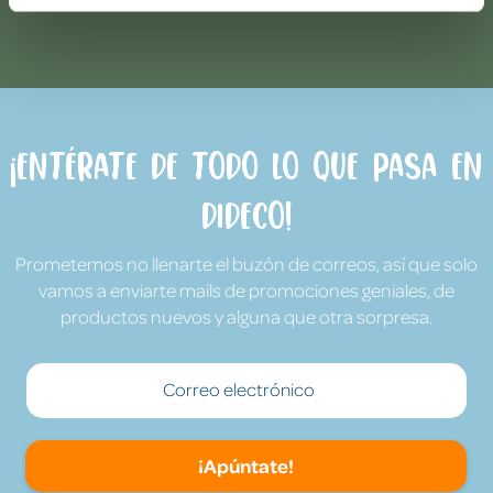
9:00h a 17:00h.
¡Entérate de todo lo que pasa en
Dideco!
Prometemos no llenarte el buzón de correos, así que solo
vamos a enviarte mails de promociones geniales, de
productos nuevos y alguna que otra sorpresa.
¡Apúntate!