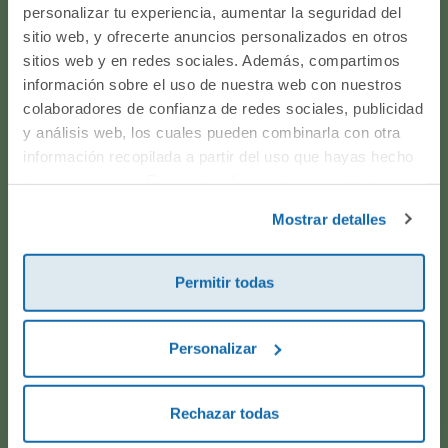
personalizar tu experiencia, aumentar la seguridad del
¿Te ayudamos?
sitio web, y ofrecerte anuncios personalizados en otros
sitios web y en redes sociales. Además, compartimos
¿Necesitas que te ayudemos a acceder a tu cuenta? ¿Te
información sobre el uso de nuestra web con nuestros
gustaría proponernos alguna idea o algún nuevo
colaboradores de confianza de redes sociales, publicidad
producto? ¿Has realizado un pedido y quieres saber si
y análisis web, los cuales pueden combinarla con otra
información recopilada a partir del uso que hayas hecho
todo va viento en popa? Ponte en contacto con
de sus servicios. Para más información consulta la
nosotros.
Política de Cookies
y la
Política de Privacidad
.
Mostrar detalles
WhatsApp
Permitir todas
916597360
Personalizar
Correo electrónico
Rechazar todas
Horario de atención telefónica: de Lunes a Viernes, de