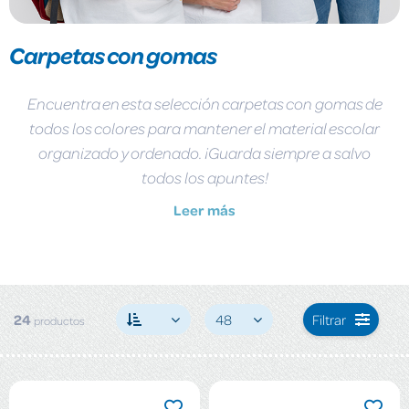
Carpetas con gomas
Encuentra en esta selección carpetas con gomas de
todos los colores para mantener el material escolar
organizado y ordenado. ¡Guarda siempre a salvo
todos los apuntes!
Leer más
24
48
Filtrar
productos