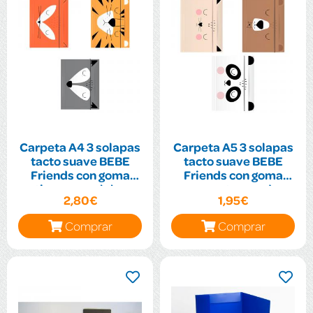
Carpeta A4 3 solapas
Carpeta A5 3 solapas
tacto suave BEBE
tacto suave BEBE
Friends con goma
Friends con goma
tigre, zorro, lobo
oso, gato, panda
2,80€
1,95€
surtidos
surtidos
Comprar
Comprar