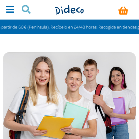
 60€ (Península). Recíbelo en 24/48 horas. Recogida en tiendas gratis en 3-