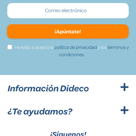
¡Apúntate!
He leído y acepto la
política de privacidad
y los
términos y
condiciones.
Información Dideco
¿Te ayudamos?
¡Síguenos!