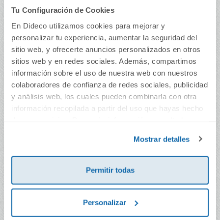
Tu Configuración de Cookies
En Dideco utilizamos cookies para mejorar y
personalizar tu experiencia, aumentar la seguridad del
Carpeta A3 PP con
Carpeta folio de
sitio web, y ofrecerte anuncios personalizados en otros
solapas natural
cartón con solapas
transparente 800
colores surtidos
sitios web y en redes sociales. Además, compartimos
micras
información sobre el uso de nuestra web con nuestros
6,30€
2,70€
colaboradores de confianza de redes sociales, publicidad
Comprar
Comprar
y análisis web, los cuales pueden combinarla con otra
información recopilada a partir del uso que hayas hecho
de sus servicios. Para más información consulta la
Política de Cookies
y la
Política de Privacidad
.
Mostrar detalles
Permitir todas
Personalizar