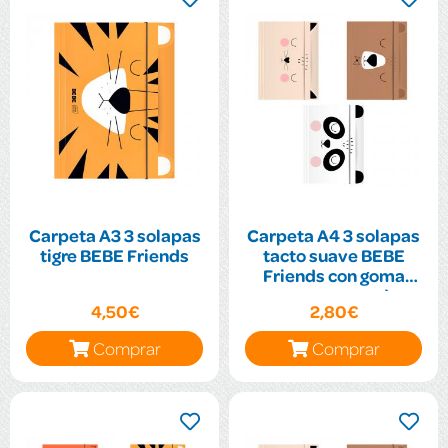
Carpeta A3 3 solapas
Carpeta A4 3 solapas
tigre BEBE Friends
tacto suave BEBE
Friends con goma
oso, gato, panda
4,50€
2,80€
surtidos
Comprar
Comprar