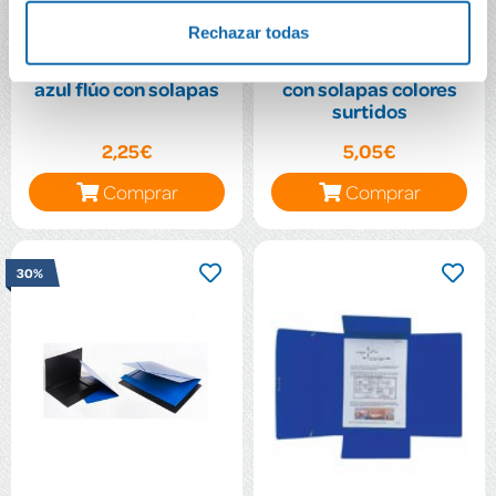
Rechazar todas
Carpeta cuarto PP
Carpeta A3 plus PP
azul flúo con solapas
con solapas colores
surtidos
2,25€
5,05€
Comprar
Comprar
30%