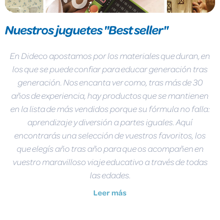
Nuestros juguetes "Best seller"
En Dideco apostamos por los materiales que duran, en
los que se puede confiar para educar generación tras
generación. Nos encanta ver como, tras más de 30
años de experiencia, hay productos que se mantienen
en la lista de más vendidos porque su fórmula no falla:
aprendizaje y diversión a partes iguales. Aquí
encontrarás una selección de vuestros favoritos, los
que elegís año tras año para que os acompañen en
vuestro maravilloso viaje educativo a través de todas
las edades.
Leer más