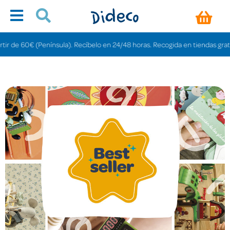
(Península). Recíbelo en 24/48 horas. Recogida en tiendas gratis en 3-6 día