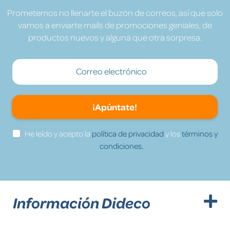
Prometemos no llenarte el buzón de correos, así que solo
vamos a enviarte mails de promociones geniales, de
productos nuevos y alguna que otra sorpresa.
¡Apúntate!
He leído y acepto la
política de privacidad
y los
términos y
condiciones.
Información Dideco