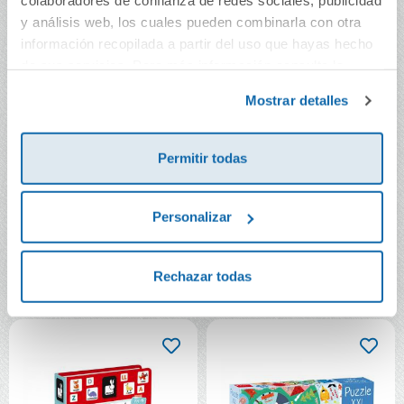
colaboradores de confianza de redes sociales, publicidad
y análisis web, los cuales pueden combinarla con otra
información recopilada a partir del uso que hayas hecho
de sus servicios. Para más información consulta la
Política de Cookies
y la
Política de Privacidad
.
Mostrar detalles
Permitir todas
Set manualidades 6
¿Hacemos el mono?
actividades
juego de acción
Personalizar
32,90€
21,99€
Rechazar todas
Comprar
Comprar