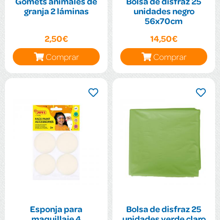
Gomets animales de
Bolsa de disfraz 25
granja 2 láminas
unidades negro
56x70cm
2,50€
14,50€
Comprar
Comprar
Esponja para
Bolsa de disfraz 25
maquillaje 4
unidades verde claro