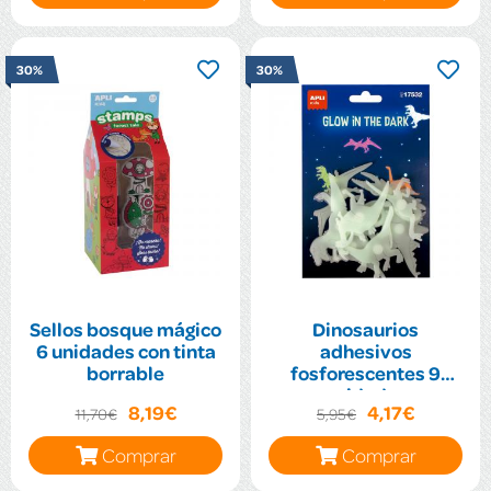
30%
30%
Sellos bosque mágico
Dinosaurios
6 unidades con tinta
adhesivos
borrable
fosforescentes 9
unidades
8,19€
4,17€
11,70€
5,95€
Comprar
Comprar