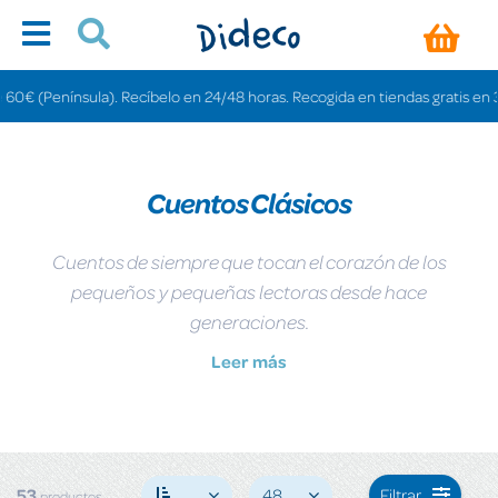
ecíbelo en 24/48 horas. Recogida en tiendas gratis en 3-6 días.
Cuentos Clásicos
Cuentos de siempre que tocan el corazón de los
pequeños y pequeñas lectoras desde hace
generaciones.
Leer más
53
48
Filtrar
productos