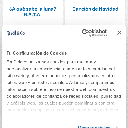
¿A qué sabe la luna?
Canción de Navidad
B.A.T.A.
16,50€
28,00€
Comprar
Comprar
Tu Configuración de Cookies
En Dideco utilizamos cookies para mejorar y
personalizar tu experiencia, aumentar la seguridad del
sitio web, y ofrecerte anuncios personalizados en otros
sitios web y en redes sociales. Además, compartimos
información sobre el uso de nuestra web con nuestros
colaboradores de confianza de redes sociales, publicidad
y análisis web, los cuales pueden combinarla con otra
información recopilada a partir del uso que hayas hecho
de sus servicios. Para más información consulta la
Política de Cookies
y la
Política de Privacidad
.
Mostrar detalles