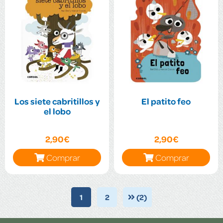
Los siete cabritillos y
El patito feo
el lobo
2,90€
2,90€
Comprar
Comprar
1
2
(2)