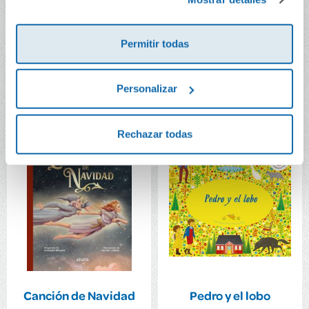
El señor Conejo
Ana la de Tejas
Blanco
Verdes
Permitir todas
22,40€
23,50€
Comprar
Comprar
Personalizar
Rechazar todas
Canción de Navidad
Pedro y el lobo