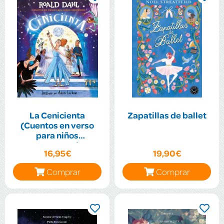
La Cenicienta
Zapatillas de ballet
(Cuentos en verso
para niños
perversos)
16,95€
19,90€
Comprar
Comprar