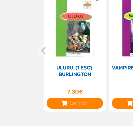
ULURU. (1 ESO).
VAMPIRE
BURLINGTON
7,30€
Comprar