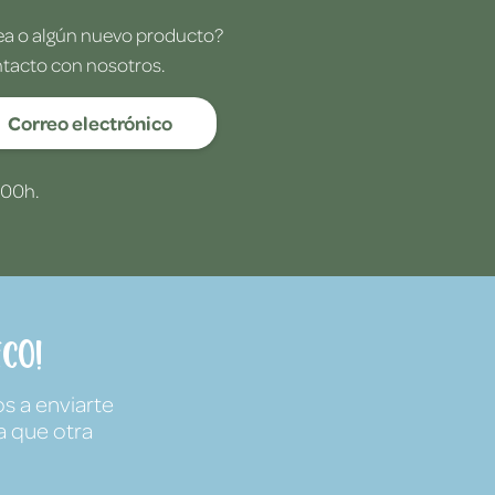
dea o algún nuevo producto?
ntacto con nosotros.
Correo electrónico
:00h.
co!
s a enviarte
a que otra