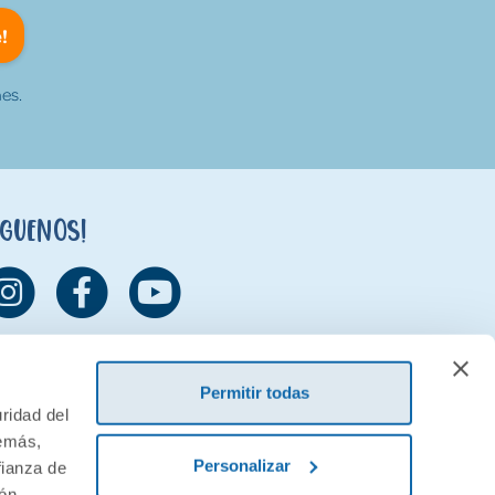
!
es.
íguenos!
Permitir todas
ridad del
demás,
Personalizar
fianza de
ión