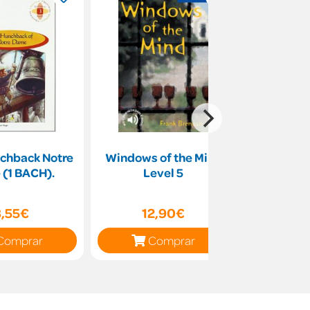
chback Notre
Windows of the Mind
LEVEL 4:
(1 BACH).
Level 5
IDENTIT
MP3
8,55€
12,90€
11
Comprar
Comprar
C