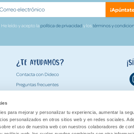
¡Apúntate
He leído y acepto la
política de privacidad
y los
términos y condicion
¿Te ayudamos?
¡S
Contacta con Dideco
Preguntas frecuentes
Formas de pago
kies
Gastos y condiciones de envío
es para mejorar y personalizar tu experiencia, aumentar la segu
Devoluciones
ncios personalizados en otros sitios web y en redes sociales. A
obre el uso de nuestra web con nuestros colaboradores de con
 y análisis web, los cuales pueden combinarla con otra informac