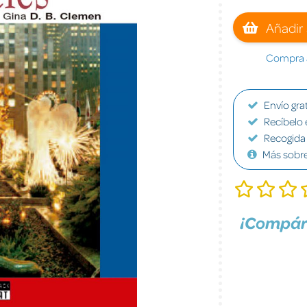
Añadir 
Compra a
Envío grat
Recíbelo 
Recogida 
Más sobr
¡Compár