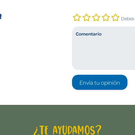
n
Debes i
Envía tu opinión
¿Te ayudamos?