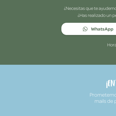
¿Necesitas que te ayudemos
¿Has realizado un p
WhatsApp
Hora
¡E
Prometemos 
mails de 