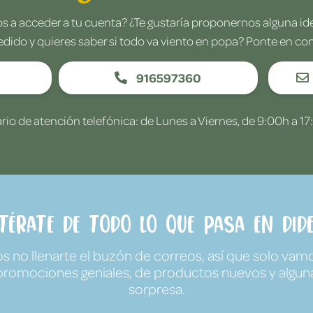
 a acceder a tu cuenta? ¿Te gustaría proponernos alguna i
edido y quieres saber si todo va viento en popa? Ponte en co
916597360
rio de atención telefónica: de Lunes a Viernes, de 9:00h a 17
ntérate de todo lo que pasa en Dide
no llenarte el buzón de correos, así que solo vamo
promociones geniales, de productos nuevos y algun
sorpresa.