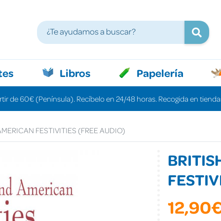
tes
Libros
Papelería
rtir de 60€ (Península). Recíbelo en 24/48 horas. Recogida en tiendas
AMERICAN FESTIVITIES (FREE AUDIO)
BRITIS
FESTIV
12,90