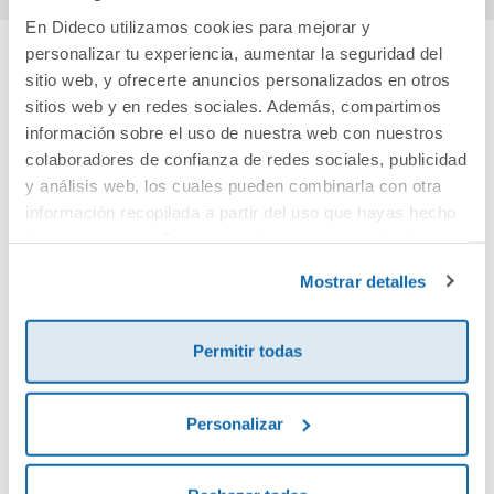
En Dideco utilizamos cookies para mejorar y
personalizar tu experiencia, aumentar la seguridad del
sitio web, y ofrecerte anuncios personalizados en otros
Cuéntanos tu opinión
sitios web y en redes sociales. Además, compartimos
información sobre el uso de nuestra web con nuestros
¡Sé el primero en valorar este producto!
colaboradores de confianza de redes sociales, publicidad
y análisis web, los cuales pueden combinarla con otra
información recopilada a partir del uso que hayas hecho
Debes iniciar sesión para poder valorarlo
de sus servicios. Para más información consulta la
Política de Cookies
y la
Política de Privacidad
.
Mostrar detalles
Permitir todas
Personalizar
Envía tu opinión