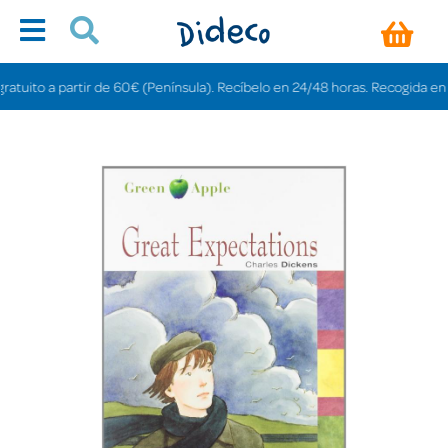
ito a partir de 60€ (Península). Recíbelo en 24/48 horas. Recogida en tiend