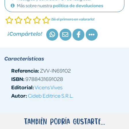
Más sobre nuestra
política de devoluciones
¡Sé el primero en valorarlo!
¡Compártelo!
Características
Referencia:
ZVV-IN69102
ISBN:
9788431691028
Editorial:
Vicens Vives
Autor:
Cideb Editrice S.R.L.
También podría gustarte...