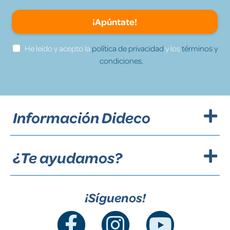
¡Apúntate!
He leído y acepto la
política de privacidad
y los
términos y
condiciones.
Información Dideco
¿Te ayudamos?
¡Síguenos!