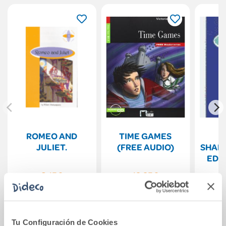
ROMEO AND
TIME GAMES
JULIET.
(FREE AUDIO)
SHAK
EDIE
8,15€
12,25€
Comprar
Comprar
Tu Configuración de Cookies