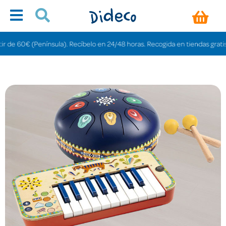
€ (Península). Recíbelo en 24/48 horas. Recogida en tiendas gratis en 3-6 d