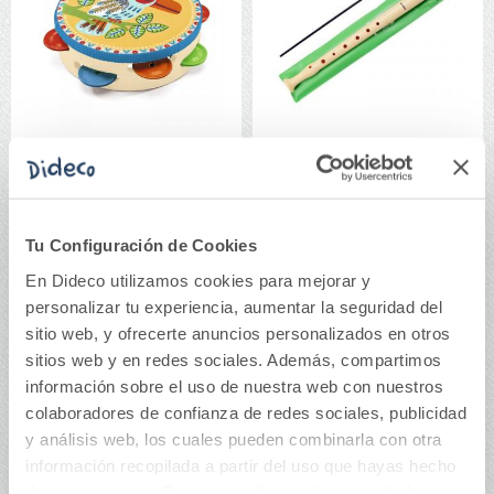
Pandereta de madera
Flauta dulce con
Animambo
funda verde
Tu Configuración de Cookies
16,90€
9,75€
En Dideco utilizamos cookies para mejorar y
Comprar
Comprar
personalizar tu experiencia, aumentar la seguridad del
sitio web, y ofrecerte anuncios personalizados en otros
sitios web y en redes sociales. Además, compartimos
información sobre el uso de nuestra web con nuestros
colaboradores de confianza de redes sociales, publicidad
y análisis web, los cuales pueden combinarla con otra
información recopilada a partir del uso que hayas hecho
de sus servicios. Para más información consulta la