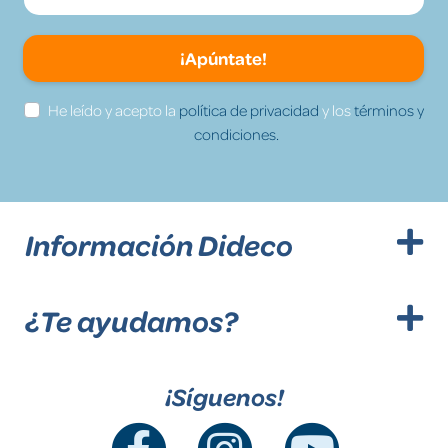
¡Apúntate!
He leído y acepto la
política de privacidad
y los
términos y
condiciones.
Información Dideco
¿Te ayudamos?
¡Síguenos!