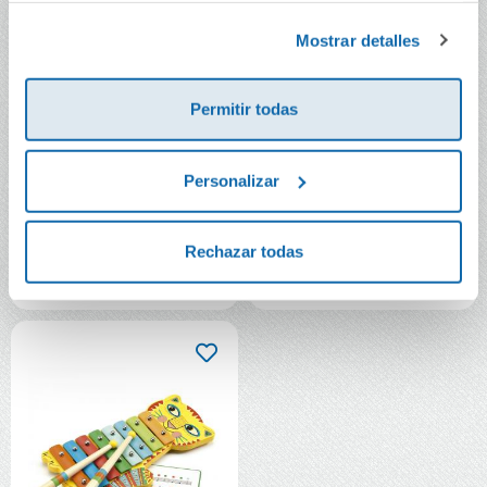
Política de Cookies
y la
Política de Privacidad
.
Mostrar detalles
Permitir todas
Teclado sintetizador
Tambor de madera
Animambo
Animambo
Personalizar
59,90€
21,90€
Rechazar todas
Comprar
Comprar