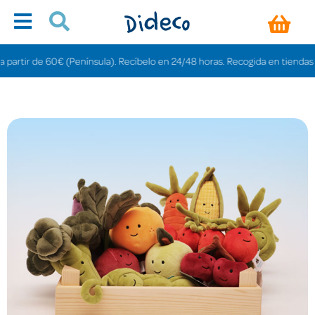
de 60€ (Península). Recíbelo en 24/48 horas. Recogida en tiendas gratis en 