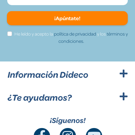
¡Apúntate!
He leído y acepto la
política de privacidad
y los
términos y
condiciones.
Información Dideco
¿Te ayudamos?
¡Síguenos!