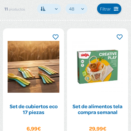
11
48
Filtrar
productos
Set de cubiertos eco
Set de alimentos tela
17 piezas
compra semanal
6,99€
29,99€