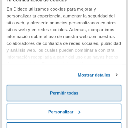
En Dideco utilizamos cookies para mejorar y
Cocinas de juguete y
personalizar tu experiencia, aumentar la seguridad del
sitio web, y ofrecerte anuncios personalizados en otros
sitios web y en redes sociales. Además, compartimos
juegos de limpiar
información sobre el uso de nuestra web con nuestros
colaboradores de confianza de redes sociales, publicidad
y análisis web, los cuales pueden combinarla con otra
Si a tu peque le encanta jugar a cocinar, en Dideco
información recopilada a partir del uso que hayas hecho
encontrarás los
mejores
juguetes
de cocina
para que
de sus servicios. Para más información consulta la
dé rienda suelta a su creatividad. Desde
cocinitas de
Política de Cookies
y la
Política de Privacidad
.
madera
hasta
alimentos de juguete realistas
,
Mostrar detalles
nuestra selección tiene todo lo necesario para que
disfrute inventando recetas, sirviendo platos y
Permitir todas
organizando su propia cocina.
Descubre sets de comida, cestas de la compra, baterías
Personalizar
de cocina y mucho más, con materiales de calidad y un
diseño pensado para hacer que el
juego simbólico
sea