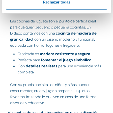
lo más divertido y educativo posible.
Rechazar todas
Cocinita de madera: el corazón del juego
Las cocinas de juguete son el punto de partida ideal
para cualquier pequeño o pequeña cocinitas. En
Dideco contamos con una
cocinita de madera de
gran calidad
, con un diseño moderno y funcional,
equipada con horno, fogones y fregadero.
Fabricada en
madera resistente y segura
Perfecta para
fomentar el juego simbólico
Con
detalles realistas
para una experiencia más
completa
Con su propia cocinita, los niños y niñas pueden
experimentar, crear y jugar a preparar sus platos
favoritos, imitando lo que ven en casa de una forma
divertida y educativa.
Alimentos de juguete: ingredientes para la diversión