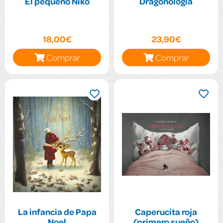
El pequeño Niko
Dragonología
18,00€
23,90€
Comprar
Comprar
La infancia de Papa
Caperucita roja
Noel
(primero sueño)