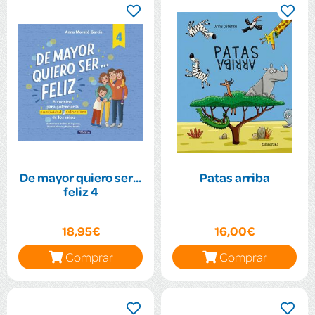
De mayor quiero ser...
Patas arriba
feliz 4
18,95€
16,00€
Comprar
Comprar