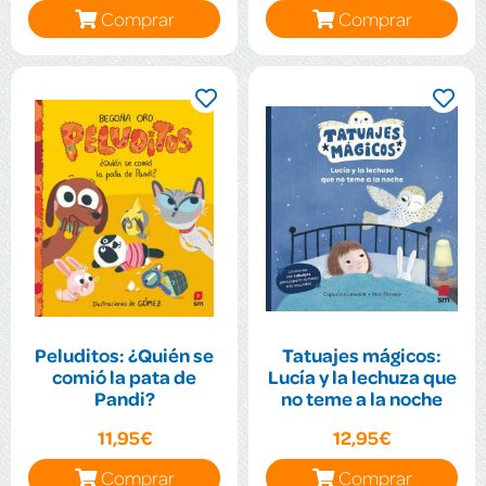
Comprar
Comprar
Peluditos: ¿Quién se
Tatuajes mágicos:
comió la pata de
Lucía y la lechuza que
Pandi?
no teme a la noche
11,95€
12,95€
Comprar
Comprar