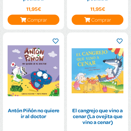
11,95€
11,95€
Comprar
Comprar
Antón Piñón no quiere
El cangrejo que vino a
ir al doctor
cenar (La ovejita que
vino a cenar)