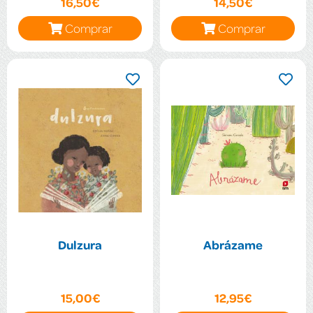
16,50€
14,50€
Comprar
Comprar
Dulzura
Abrázame
15,00€
12,95€