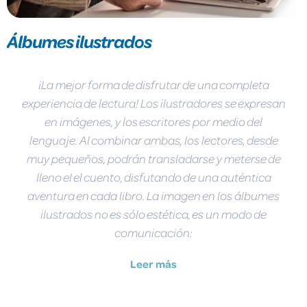
Álbumes ilustrados
¡La mejor forma de disfrutar de una completa
experiencia de lectura! Los ilustradores se expresan
en imágenes, y los escritores por medio del
lenguaje. Al combinar ambas, los lectores, desde
muy pequeños, podrán transladarse y meterse de
lleno el el cuento, disfutando de una auténtica
aventura en cada libro. La imagen en los álbumes
ilustrados no es sólo estética, es un modo de
comunicación:
Leer más