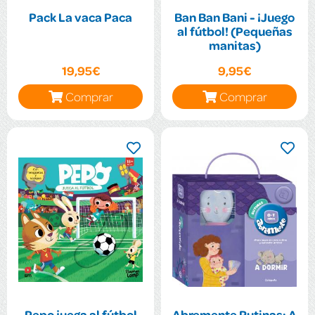
Pack La vaca Paca
Ban Ban Bani - ¡Juego
al fútbol! (Pequeñas
manitas)
19,95€
9,95€
Comprar
Comprar
Pepo juega al fútbol
Abremente Rutinas: A