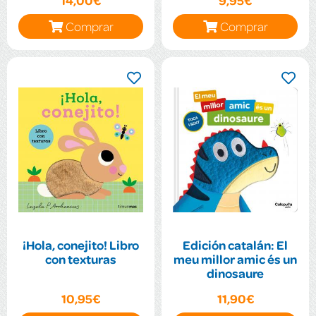
14,00€
9,95€
Comprar
Comprar
¡Hola, conejito! Libro
Edición catalán: El
con texturas
meu millor amic és un
dinosaure
10,95€
11,90€