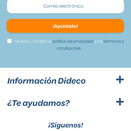
¡Apúntate!
He leído y acepto la
política de privacidad
y los
términos y
condiciones.
Información Dideco
¿Te ayudamos?
¡Síguenos!