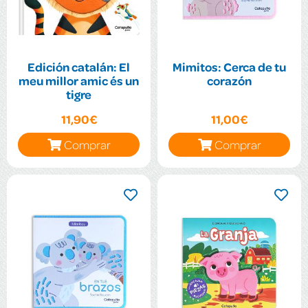
Edición catalán: El
Mimitos: Cerca de tu
meu millor amic és un
corazón
tigre
11,90€
11,00€
Comprar
Comprar