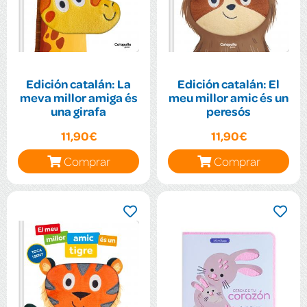
Edición catalán: La
Edición catalán: El
meva millor amiga és
meu millor amic és un
una girafa
peresós
11,90€
11,90€
Comprar
Comprar