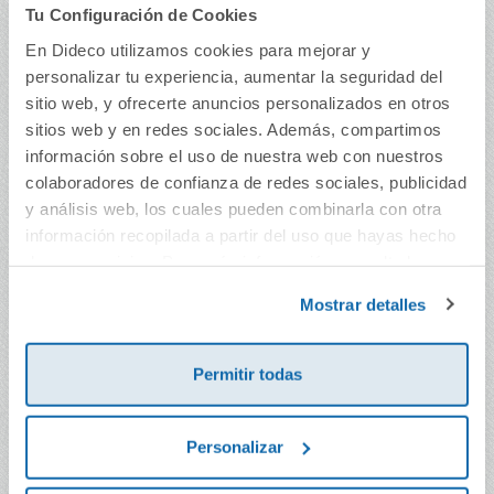
Tu Configuración de Cookies
En Dideco utilizamos cookies para mejorar y
personalizar tu experiencia, aumentar la seguridad del
sitio web, y ofrecerte anuncios personalizados en otros
sitios web y en redes sociales. Además, compartimos
información sobre el uso de nuestra web con nuestros
colaboradores de confianza de redes sociales, publicidad
¡Adiós, pañal! Un
Mi mejor amiga es
y análisis web, los cuales pueden combinarla con otra
cuento de Lucía, mi
una jirafa
pediatra
información recopilada a partir del uso que hayas hecho
de sus servicios. Para más información consulta la
11,95€
11,90€
Política de Cookies
y la
Política de Privacidad
.
Mostrar detalles
Comprar
Comprar
Permitir todas
Personalizar