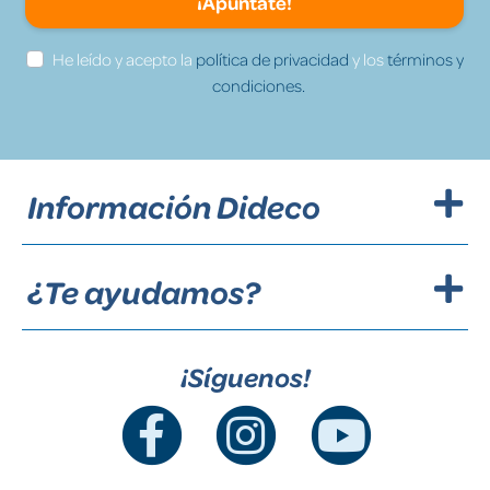
¡Apúntate!
He leído y acepto la
política de privacidad
y los
términos y
condiciones.
Información Dideco
¿Te ayudamos?
¡Síguenos!