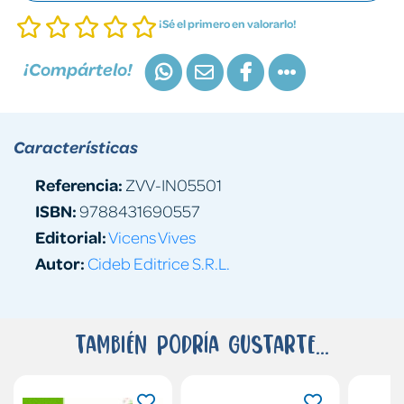
¡Sé el primero en valorarlo!
¡Compártelo!
Características
Referencia:
ZVV-IN05501
ISBN:
9788431690557
Editorial:
Vicens Vives
Autor:
Cideb Editrice S.R.L.
También podría gustarte...