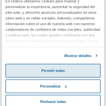
En Dideco utilizamos cookies para mejorar y
personalizar tu experiencia, aumentar la seguridad del
Cuéntanos tu opinión
sitio web, y ofrecerte anuncios personalizados en otros
sitios web y en redes sociales. Además, compartimos
¡Sé el primero en valorar este producto!
información sobre el uso de nuestra web con nuestros
colaboradores de confianza de redes sociales, publicidad
y análisis web, los cuales pueden combinarla con otra
información recopilada a partir del uso que hayas hecho
Debes iniciar sesión para poder valorarlo
de sus servicios. Para más información consulta la
Política de Cookies
y la
Política de Privacidad
.
Mostrar detalles
Permitir todas
Personalizar
Envía tu opinión
Rechazar todas