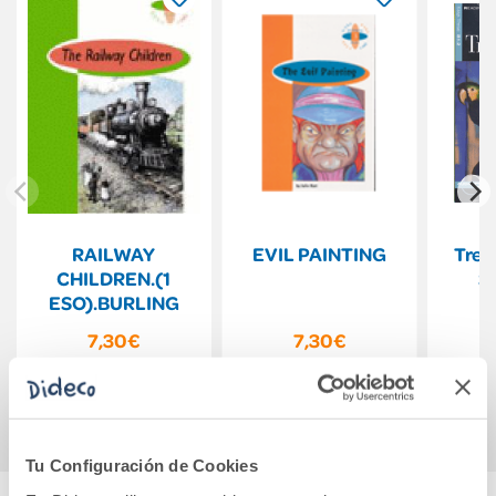
RAILWAY
EVIL PAINTING
Trea
CHILDREN.(1
S
ESO).BURLING
7,30€
7,30€
Comprar
Comprar
Tu Configuración de Cookies