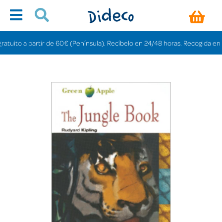
ito a partir de 60€ (Península). Recíbelo en 24/48 horas. Recogida en tiend