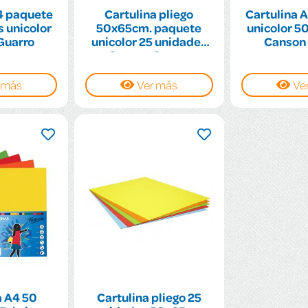
4 paquete
Cartulina pliego
Cartulina 
 unicolor
50x65cm. paquete
unicolor 5
Guarro
unicolor 25 unidades
Canson
Canson Guarro
 más
Ver más
Ve
a A4 50
Cartulina pliego 25