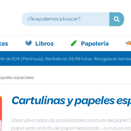
tes
Libros
Papelería
rtir de 60€ (Península). Recíbelo en 24/48 horas. Recogida en tiendas
papeles especiales
Cartulinas y papeles es
¡Descubre todas las posibilidades creativas del papel! C
papel seda, el brillo del papel metalizado... ¡o incluso 