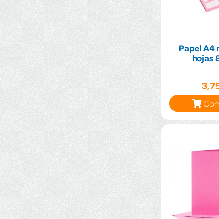
Papel A4 
hojas 
3,7
Com