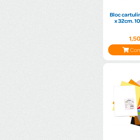
Bloc cartuli
x 32cm. 10
1,5
Com