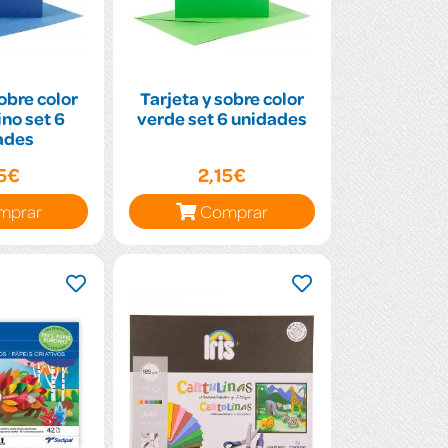
obre color
Tarjeta y sobre color
no set 6
verde set 6 unidades
ades
15€
2,15€
mprar
Comprar