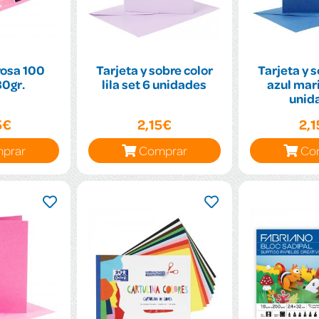
rosa 100
Tarjeta y sobre color
Tarjeta y s
80gr.
lila set 6 unidades
azul mari
unid
5€
2,15€
2,
prar
Comprar
Co