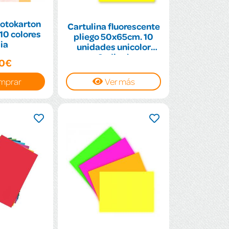
Fotokarton
Cartulina fluorescente
10 colores
pliego 50x65cm. 10
ia
unidades unicolor
Sadipal
40€
mprar
Ver más