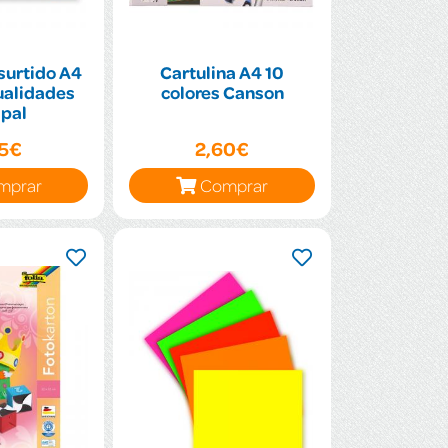
surtido A4
Cartulina A4 10
ualidades
colores Canson
ipal
95€
2,60€
mprar
Comprar