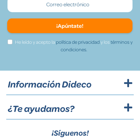
¡Apúntate!
He leído y acepto la
política de privacidad
y los
términos y
condiciones.
Información Dideco
¿Te ayudamos?
¡Síguenos!