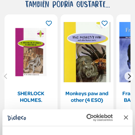
También podría gustarte...
SHERLOCK
Monkeys paw and
Fran
HOLMES.
other (4 ESO)
BACH
B
8,15€
8,15€
Comprar
Comprar