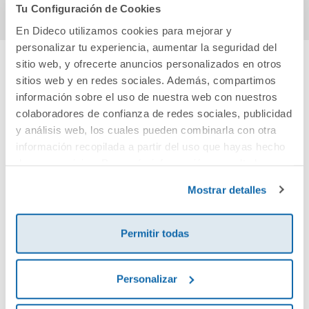
Tu Configuración de Cookies
En Dideco utilizamos cookies para mejorar y
personalizar tu experiencia, aumentar la seguridad del
sitio web, y ofrecerte anuncios personalizados en otros
sitios web y en redes sociales. Además, compartimos
Cuéntanos tu opinión
información sobre el uso de nuestra web con nuestros
colaboradores de confianza de redes sociales, publicidad
¡Sé el primero en valorar este producto!
y análisis web, los cuales pueden combinarla con otra
información recopilada a partir del uso que hayas hecho
de sus servicios. Para más información consulta la
Debes iniciar sesión para poder valorarlo
Política de Cookies
y la
Política de Privacidad
.
Mostrar detalles
Permitir todas
Personalizar