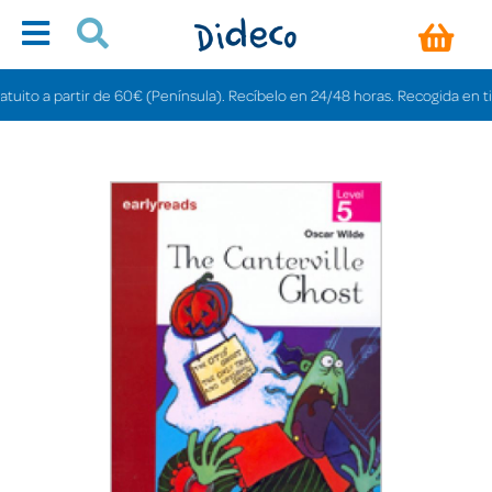
to a partir de 60€ (Península). Recíbelo en 24/48 horas. Recogida en tiendas