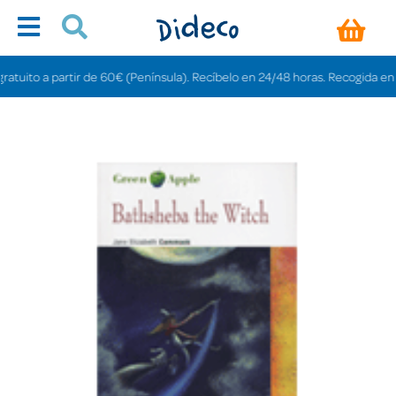
ito a partir de 60€ (Península). Recíbelo en 24/48 horas. Recogida en tiend