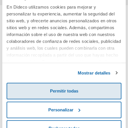
En Dideco utilizamos cookies para mejorar y
personalizar tu experiencia, aumentar la seguridad del
sitio web, y ofrecerte anuncios personalizados en otros
Cuéntanos tu opinión
sitios web y en redes sociales. Además, compartimos
información sobre el uso de nuestra web con nuestros
¡Sé el primero en valorar este producto!
colaboradores de confianza de redes sociales, publicidad
y análisis web, los cuales pueden combinarla con otra
información recopilada a partir del uso que hayas hecho
Debes iniciar sesión para poder valorarlo
de sus servicios. Para más información consulta la
Política de Cookies
y la
Política de Privacidad
.
Mostrar detalles
Permitir todas
Personalizar
Envía tu opinión