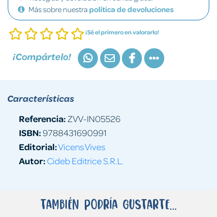
Más sobre nuestra
política de devoluciones
¡Sé el primero en valorarlo!
¡Compártelo!
Características
Referencia:
ZVV-IN05526
ISBN:
9788431690991
Editorial:
Vicens Vives
Autor:
Cideb Editrice S.R.L.
También podría gustarte...