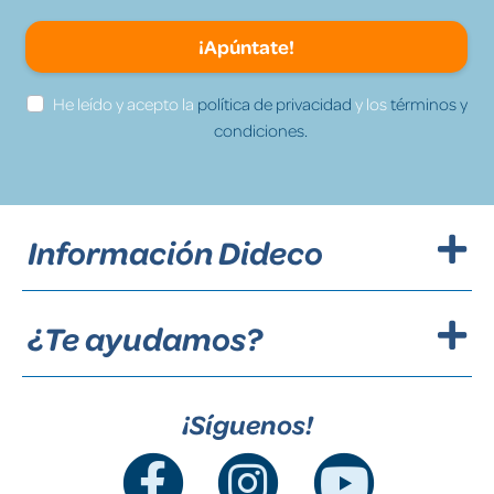
¡Apúntate!
He leído y acepto la
política de privacidad
y los
términos y
condiciones.
Información Dideco
¿Te ayudamos?
¡Síguenos!