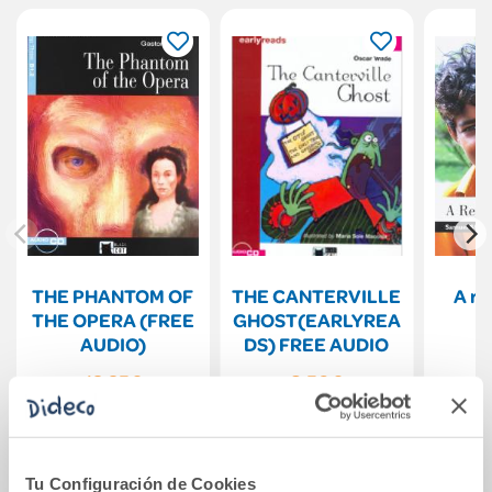
THE PHANTOM OF
THE CANTERVILLE
A re
THE OPERA (FREE
GHOST(EARLYREA
AUDIO)
DS) FREE AUDIO
12,25€
8,50€
Comprar
Comprar
Tu Configuración de Cookies