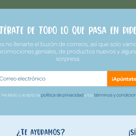
ntérate de todo lo que pasa en Dide
no llenarte el buzón de correos, así que solo vamo
promociones geniales, de productos nuevos y algun
sorpresa.
¡Apúntate
He leído y acepto la
política de privacidad
y los
términos y condicion
¿Te ayudamos?
¡S