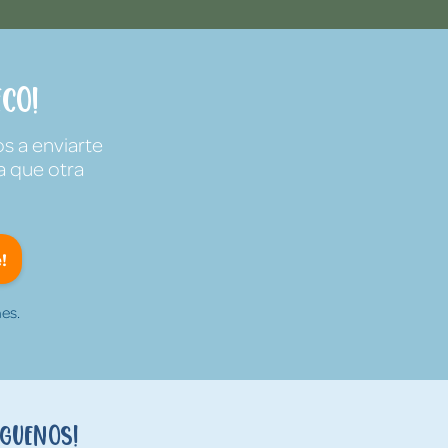
co!
s a enviarte
a que otra
!
es.
íguenos!