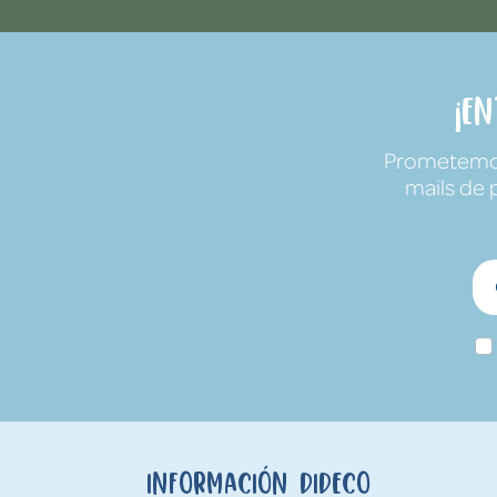
¡E
Prometemos 
mails de 
Información Dideco