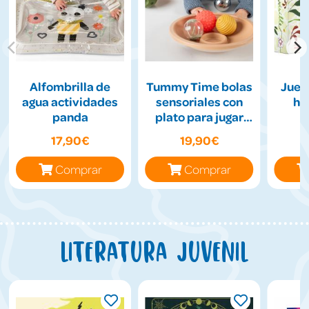
Alfombrilla de
Tummy Time bolas
Jueg
agua actividades
sensoriales con
hil
panda
plato para jugar
boca abajo
17,90€
19,90€
Comprar
Comprar
Literatura juvenil