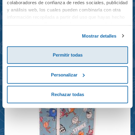
colaboradores de confianza de redes sociales, publicidad
y análisis web, los cuales pueden combinarla con otra
información recopilada a partir del uso que hayas hecho
de sus servicios. Para más información consulta la
Mochila mini Grand Prix
Política de Cookies
y la
Política de Privacidad
.
Mostrar detalles
reciclada 21x10x28cm
23,95€
Permitir todas
Personalizar
Rechazar todas