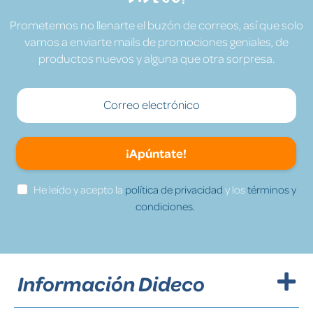
Prometemos no llenarte el buzón de correos, así que solo
vamos a enviarte mails de promociones geniales, de
productos nuevos y alguna que otra sorpresa.
¡Apúntate!
He leído y acepto la
política de privacidad
y los
términos y
condiciones.
Información Dideco