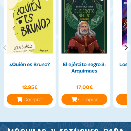
¿Quién es Bruno?
El ejército negro 3:
Los 
Arquimaes
12,95€
17,00€
Comprar
Comprar