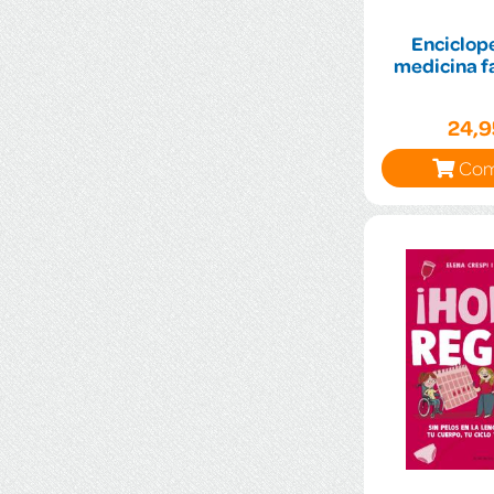
Enciclop
medicina f
24,
Com