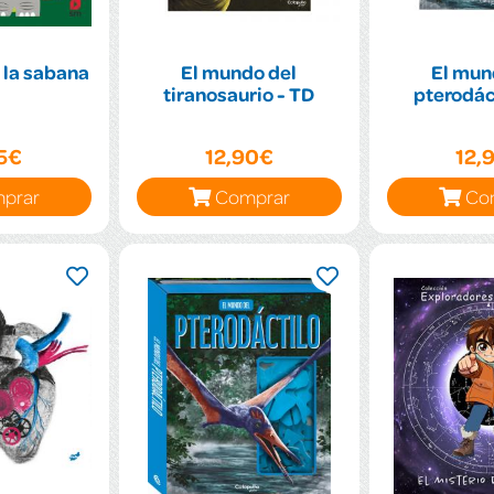
 la sabana
El mundo del
El mun
tiranosaurio - TD
pterodáct
95€
12,90€
12,
prar
Comprar
Co