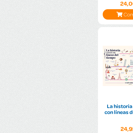
24,
Com
La histori
con líneas 
24,