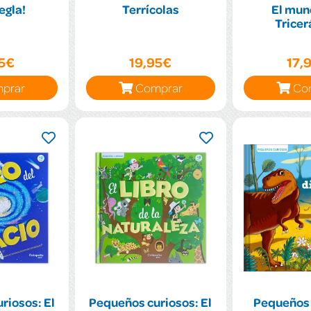
regla!
Terrícolas
El mun
Tricer
95€
19,95€
17,
prar
Comprar
Co
riosos: El
Pequeños curiosos: El
Pequeños 