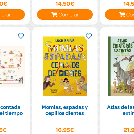
00€
14,50€
14,
prar
Comprar
Co
a contada
Momias, espadas y
Atlas de la
del tiempo
cepillos dientes
exti
95€
16,95€
21,