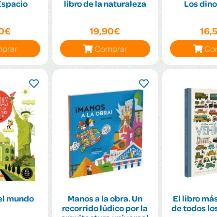
 Espacio
libro de la naturaleza
Los dino
90€
19,90€
16,
prar
Comprar
Co
el mundo
Manos a la obra. Un
El libro má
recorrido lúdico por la
de todos lo