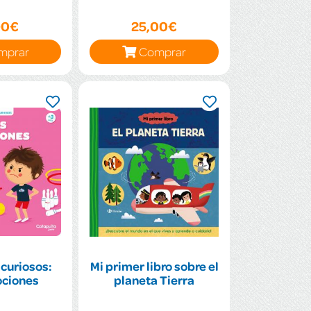
90€
25,00€
mprar
Comprar
curiosos:
Mi primer libro sobre el
ociones
planeta Tierra