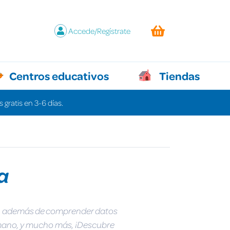
Accede/Regístrate
Centros educativos
Tiendas
 gratis en 3-6 días.
a
as, además de comprender datos
humano, y mucho más, ¡Descubre