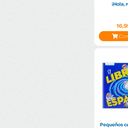
¡Hola, 
16,
Com
Pequeños cu