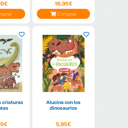
50€
16,95€
mprar
Comprar
s criaturas
Alucina con los
ntas
dinosaurios
95€
5,95€