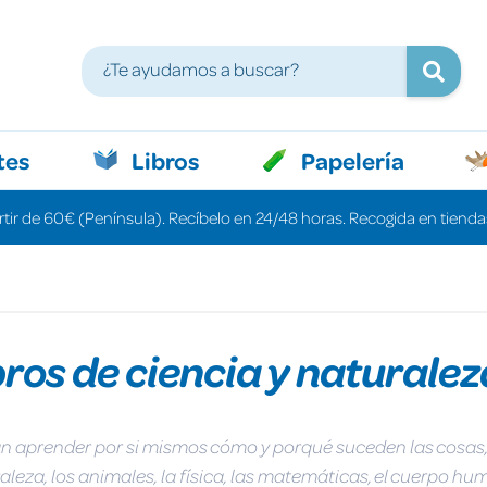
tes
Libros
Papelería
rtir de 60€ (Península). Recíbelo en 24/48 horas. Recogida en tiendas
bros de ciencia y naturalez
drán aprender por si mismos cómo y porqué suceden las cos
aleza, los animales, la física, las matemáticas, el cuerpo 