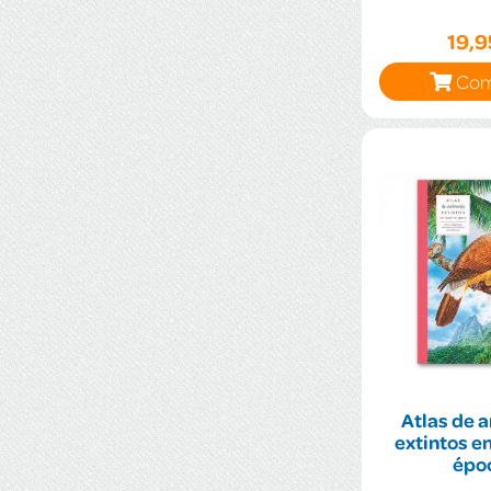
19,
Com
Atlas de 
extintos e
épo