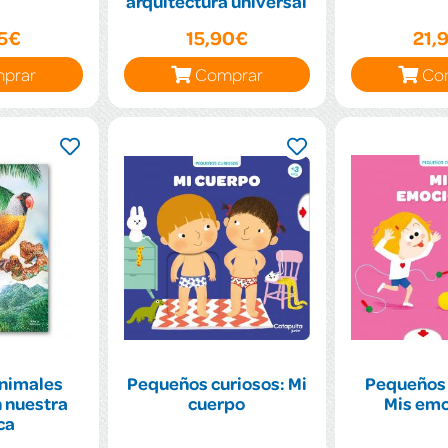
arquitectura universal
95€
15,90€
21,
prar
Comprar
Co
animales
Pequeños curiosos: Mi
Pequeños 
n nuestra
cuerpo
Mis em
ca