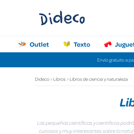
Outlet
Texto
Jugue
Envío gratuito a pa
Dideco
Libros
Libros de ciencia y naturaleza
Li
Las pequeñas científicas y cientificos po
curiosos y muy interesantes sobre la natur