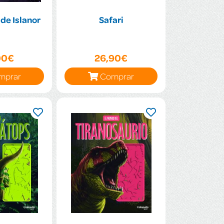
 de Islanor
Safari
00€
26,90€
mprar
Comprar