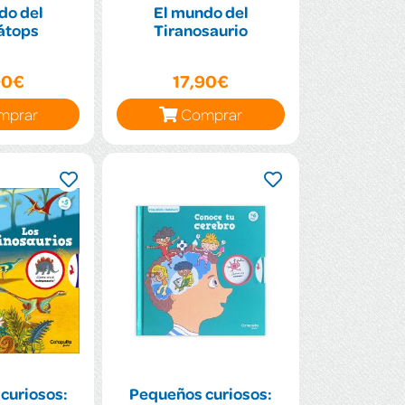
do del
El mundo del
átops
Tiranosaurio
90€
17,90€
mprar
Comprar
curiosos:
Pequeños curiosos: