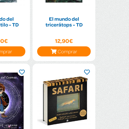
do del
El mundo del
ilo - TD
tricerátops - TD
90€
12,90€
mprar
Comprar