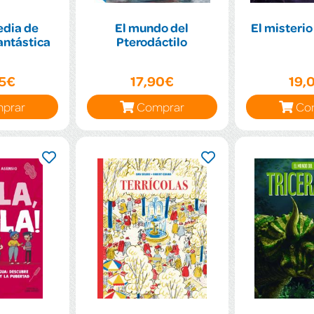
edia de
El mundo del
El misterio
antástica
Pterodáctilo
95€
17,90€
19,
prar
Comprar
Co