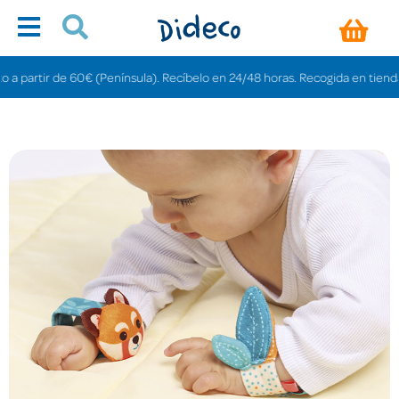
r de 60€ (Península). Recíbelo en 24/48 horas. Recogida en tiendas gratis e