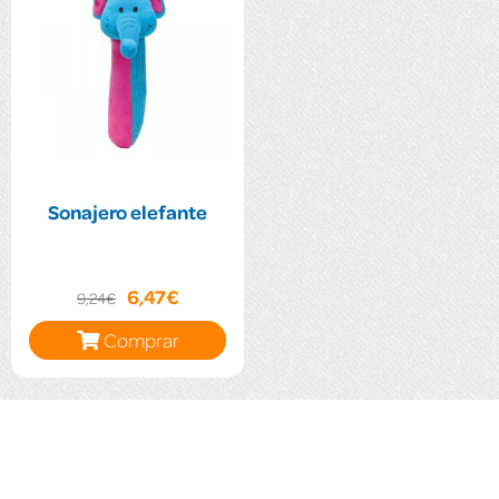
Sonajero elefante
6,47€
9,24€
Comprar