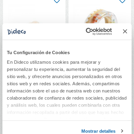
Tu Configuración de Cookies
En Dideco utilizamos cookies para mejorar y
personalizar tu experiencia, aumentar la seguridad del
Sonajero pelota
Sonajero Baby ring
sitio web, y ofrecerte anuncios personalizados en otros
conejito crema
sitios web y en redes sociales. Además, compartimos
información sobre el uso de nuestra web con nuestros
8,99€
11,50€
colaboradores de confianza de redes sociales, publicidad
Comprar
Comprar
y análisis web, los cuales pueden combinarla con otra
información recopilada a partir del uso que hayas hecho
de sus servicios. Para más información consulta la
Política de Cookies
y la
Política de Privacidad
.
50%
Mostrar detalles