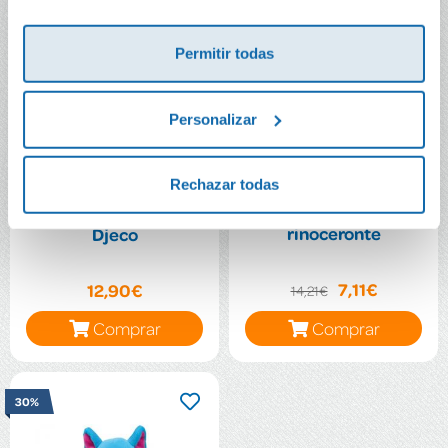
Permitir todas
Personalizar
Rechazar todas
Sonajero madera
Sonajero Baby plui
rinoceronte
Djeco
7,11€
12,90€
14,21€
Comprar
Comprar
30%