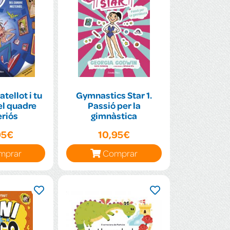
tellot i tu
Gymnastics Star 1.
del quadre
Passió per la
riós
gimnàstica
95€
10,95€
mprar
Comprar