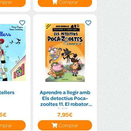
mprar
Comprar
tellers
Aprendre a llegir amb
Els detectius Poca-
zooltes 11. El robatori
del llop
95€
7,95€
mprar
Comprar