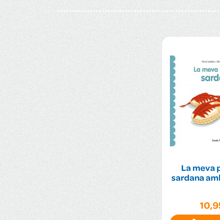
La meva 
sardana amb
10,