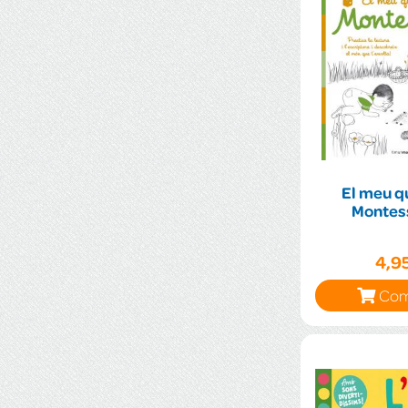
El meu q
4,9
Com