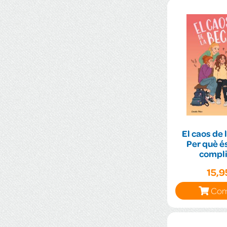
El caos de 
Per què és
compli
15,
Com