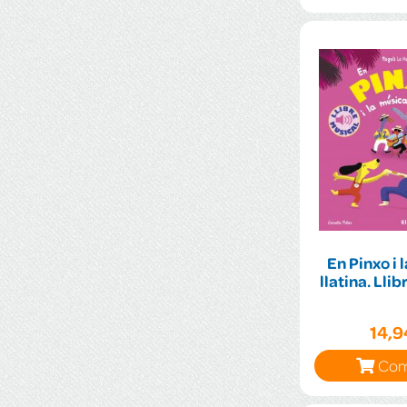
En Pinxo i 
llatina. Lli
14,
Com