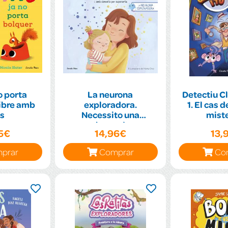
no porta
La neurona
Detectiu Cla
libre amb
exploradora.
1. El cas 
s
Necessito una
miste
abraçada
95€
14,96€
13,
prar
Comprar
Co