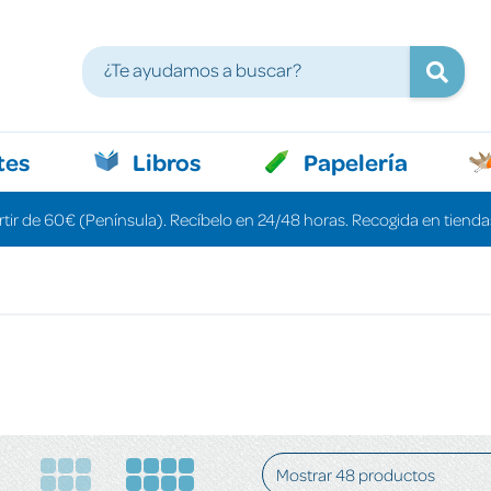
tes
Libros
Papelería
rtir de 60€ (Península). Recíbelo en 24/48 horas. Recogida en tiendas