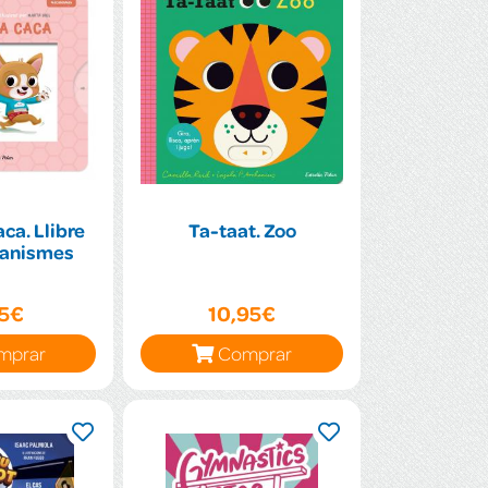
ca. Llibre
Ta-taat. Zoo
anismes
95€
10,95€
mprar
Comprar