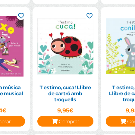
la música
T estimo, cuca! Llibre
T estimo, 
bre musical
de cartró amb
Llibre de 
troquells
troqu
94€
9,95€
9,
prar
Comprar
Co