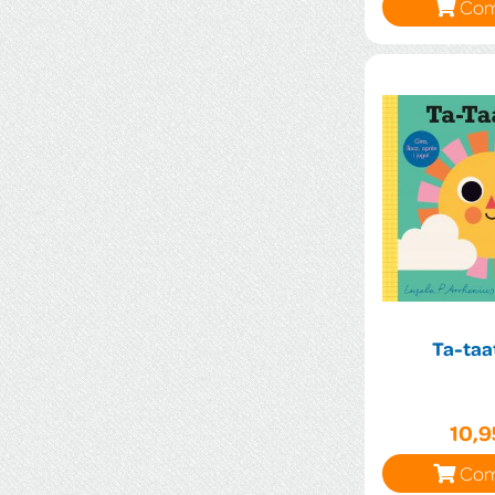
Com
Ta-taat
10,
Com