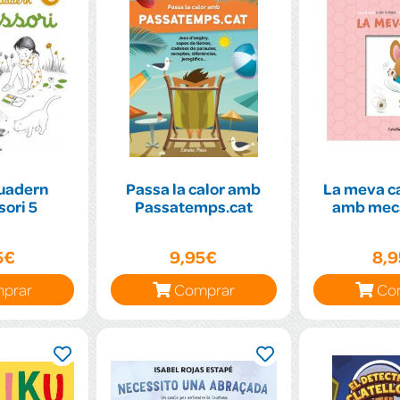
uadern
Passa la calor amb
La meva ca
Montessori 5
Passatemps.cat
amb mec
5€
9,95€
8,
prar
Comprar
Co