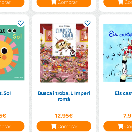
prar
Comprar
Co
. Sol
Busca i troba. L Imperi
Els cas
romà
95€
12,95€
7,
prar
Comprar
Co