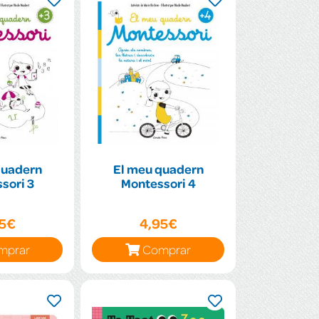
quadern
El meu quadern
Montessori 3
Montessori 4
95€
4,95€
mprar
Comprar