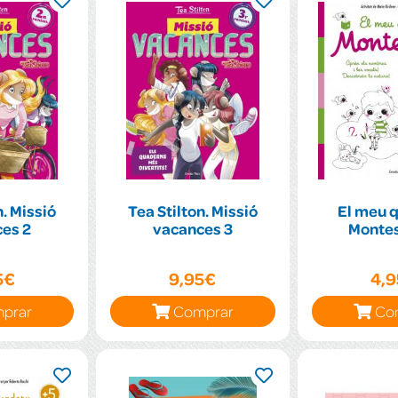
n. Missió
Tea Stilton. Missió
El meu 
es 2
vacances 3
5€
9,95€
4,
prar
Comprar
Co