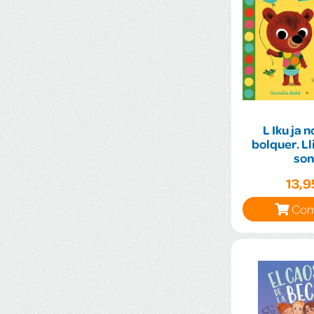
L Iku ja 
bolquer. L
son
13,
Com