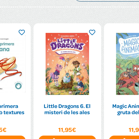
primera
Little Dragons 6. El
Magic Anim
 textures
misteri de les ales
gruta de
95€
11,95€
11,