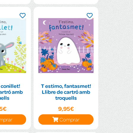
conillet!
T estimo, fantasmet!
cartró amb
Llibre de cartró amb
ells
troquells
95€
9,95€
mprar
Comprar