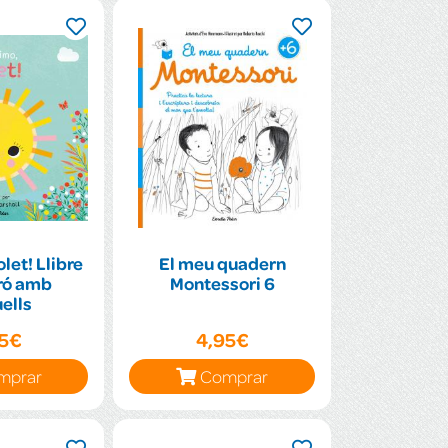
let! Llibre
El meu quadern
ró amb
Montessori 6
ells
95€
4,95€
mprar
Comprar