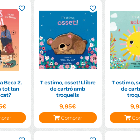
la Beca 2.
T estimo, osset! Llibre
T estimo, so
 tot tan
de cartró amb
de cart
cat?
troquells
troqu
95€
9,95€
9,
prar
Comprar
Co