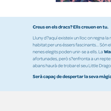
Creus en els dracs? Ells creuen en tu.
Lluny d?aquí existeix un lloc on regna la
habitat per uns éssers fascinants... Són e
Wa
nenes elegits poden unir-se a ells. La
afortunades, però s?enfronta a un repte: 
abans haurà de trobar el seu Little Drago
Serà capaç de despertar la seva màgi