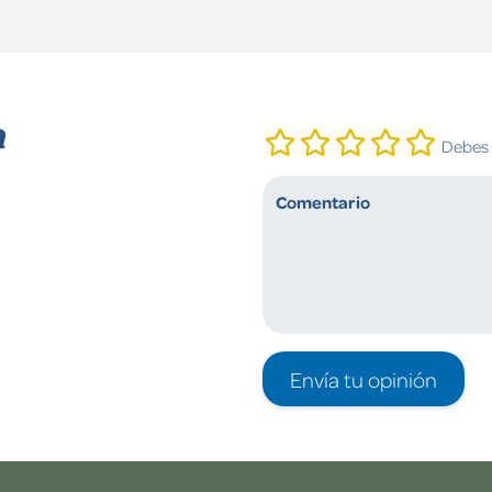
n
Debes i
Envía tu opinión