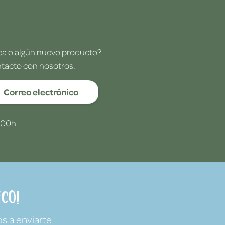
dea o algún nuevo producto?
ntacto con nosotros.
Correo electrónico
:00h.
co!
s a enviarte