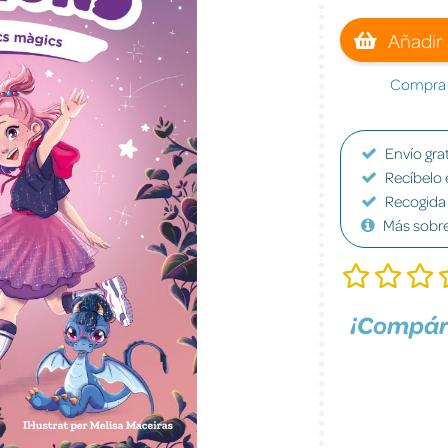
Añadir 
Compra a
Envío grat
Recíbelo 
Recogida 
Más sobr
¡Compár