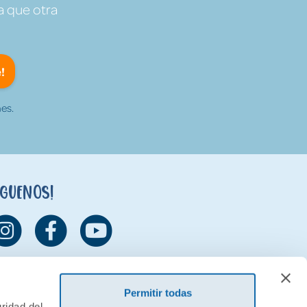
a que otra
!
es.
íguenos!
Permitir todas
ridad del