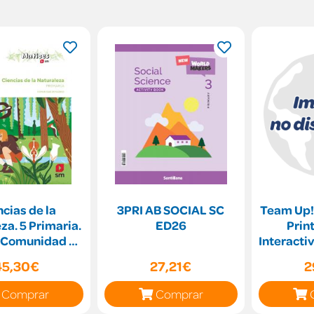
cias de la
3PRI AB SOCIAL SC
Team Up! 
za. 5 Primaria.
ED26
Print
. Comunidad de
Interacti
Madrid
-Onli
45,30€
27,21€
2
Comprar
Comprar