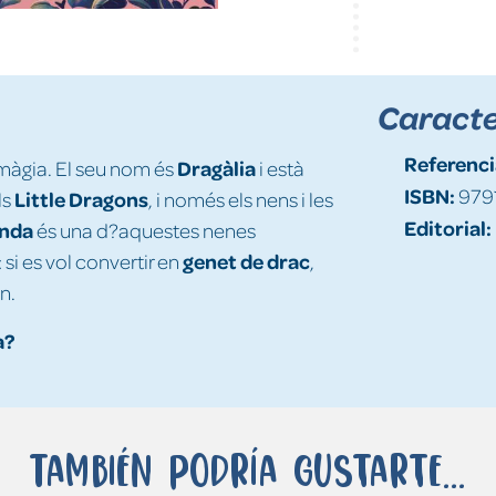
Caracte
Referenci
Dragàlia
 màgia. El seu nom és
i està
ISBN:
979
Little Dragons
ls
, i només els nens i les
Editorial:
nda
és una d?aquestes nenes
genet de drac
si es vol convertir en
,
n.
a?
También podría gustarte...