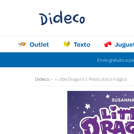
Outlet
Texto
Jugue
Envío gratuito a pa
Dideco
Little Dragons 1. Petits dracs màgics