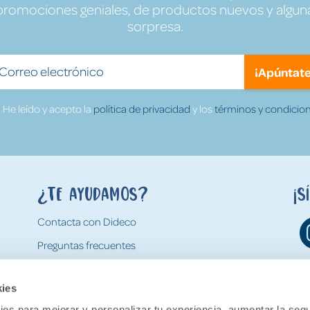
promociones geniales, de productos nuevos y algun
sorpresa.
¡Apúntate
He leído y acepto la
política de privacidad
y los
términos y condicion
¿Te ayudamos?
¡S
Contacta con Dideco
Preguntas frecuentes
Formas de pago
kies
Gastos y condiciones de envío
es para mejorar y personalizar tu experiencia, aumentar la segu