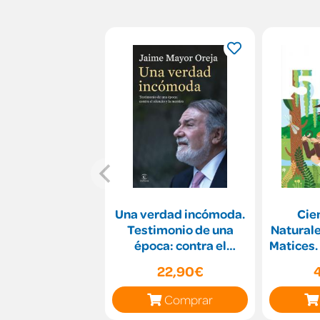
Una verdad incómoda.
Cien
Testimonio de una
Naturale
época: contra el
Matices
silencio y la mentira
22,90€
Comprar