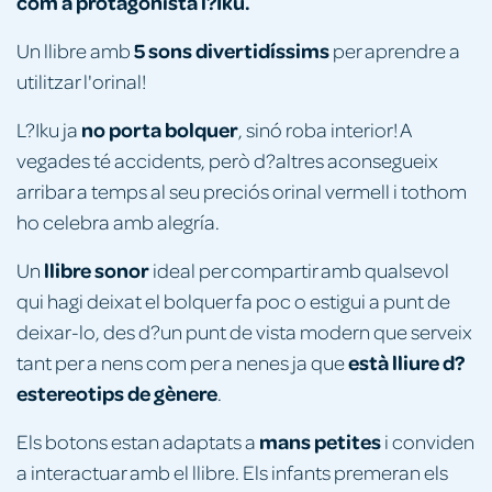
com a protagonista l?Iku.
5 sons divertidíssims
Un llibre amb
per aprendre a
utilitzar l'orinal!
no porta bolquer
L?Iku ja
, sinó roba interior! A
vegades té accidents, però d?altres aconsegueix
arribar a temps al seu preciós orinal vermell i tothom
ho celebra amb alegría.
llibre sonor
Un
ideal per compartir amb qualsevol
qui hagi deixat el bolquer fa poc o estigui a punt de
deixar-lo, des d?un punt de vista modern que serveix
està lliure d?
tant per a nens com per a nenes ja que
estereotips de gènere
.
mans petites
Els botons estan adaptats a
i conviden
a interactuar amb el llibre. Els infants premeran els