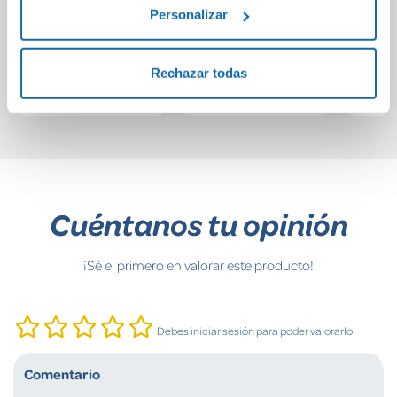
libro
Personalizar
antiaburrimiento
para fans felices!
15,95€
9,95€
Rechazar todas
Comprar
Comprar
Cuéntanos tu opinión
¡Sé el primero en valorar este producto!
Debes iniciar sesión para poder valorarlo