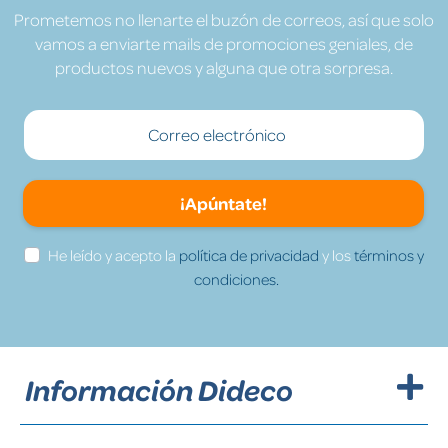
Prometemos no llenarte el buzón de correos, así que solo
vamos a enviarte mails de promociones geniales, de
productos nuevos y alguna que otra sorpresa.
¡Apúntate!
He leído y acepto la
política de privacidad
y los
términos y
condiciones.
Información Dideco