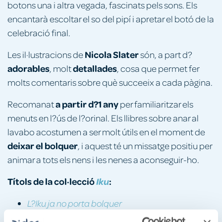
botons una i altra vegada, fascinats pels sons. Els
encantarà escoltar el so del pipí i apretar el botó de la
celebració final.
Nicola Slater
Les il·lustracions de
són, a part d?
adorables
detallades
, molt
, cosa que permet fer
molts comentaris sobre què succeeix a cada pàgina.
a partir d?1 any
Recomanat
per familiaritzar els
menuts en l?ús de l?orinal. Els llibres sobre anar al
lavabo acostumen a ser molt útils en el moment de
deixar el bolquer
, i aquest té un missatge positiu per
animar a tots els nens i les nenes a aconseguir-ho.
Títols de la col·lecció
:
Iku
L?Iku ja no porta bolquer
L?Iku va a l?escola