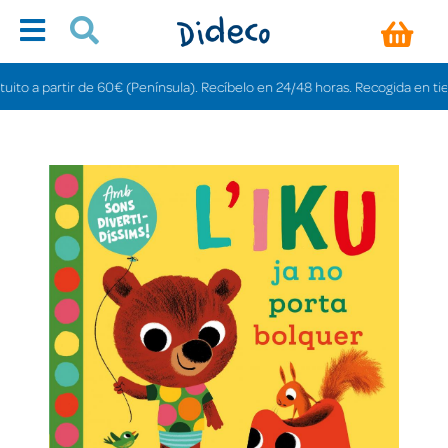
 a partir de 60€ (Península). Recíbelo en 24/48 horas. Recogida en tiendas 