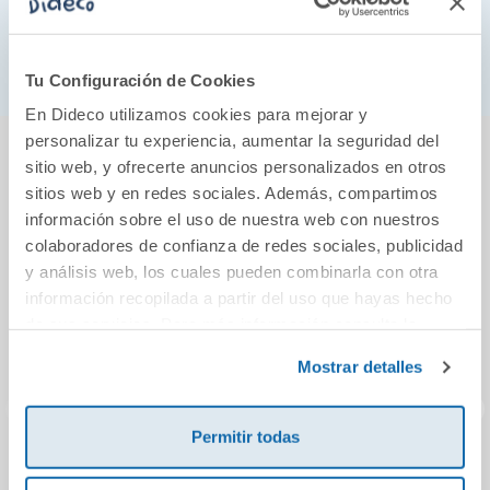
L?Iku se?n va a dormir
L'Iku a la granja
Tu Configuración de Cookies
En Dideco utilizamos cookies para mejorar y
También podría gustarte...
personalizar tu experiencia, aumentar la seguridad del
sitio web, y ofrecerte anuncios personalizados en otros
sitios web y en redes sociales. Además, compartimos
información sobre el uso de nuestra web con nuestros
colaboradores de confianza de redes sociales, publicidad
y análisis web, los cuales pueden combinarla con otra
información recopilada a partir del uso que hayas hecho
de sus servicios. Para más información consulta la
Política de Cookies
y la
Política de Privacidad
.
Mostrar detalles
Permitir todas
Entre líneas
K-pop Fan Book. ¡El
T