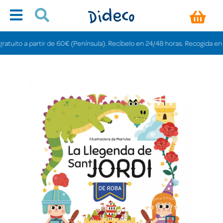
uito a partir de 60€ (Península). Recíbelo en 24/48 horas. Recogida en tien