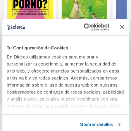
¿Hablamos de
Science. 5 Primary.
Inici
Tu Configuración de Cookies
porno?
Revuela
Hist
En Dideco utilizamos cookies para mejorar y
Libr
personalizar tu experiencia, aumentar la seguridad del
22,50€
60,66€
52,2
sitio web, y ofrecerte anuncios personalizados en otros
sitios web y en redes sociales. Además, compartimos
Comprar
Comprar
información sobre el uso de nuestra web con nuestros
colaboradores de confianza de redes sociales, publicidad
y análisis web, los cuales pueden combinarla con otra
información recopilada a partir del uso que hayas hecho
de sus servicios. Para más información consulta la
Política de Cookies
y la
Política de Privacidad
.
Cuéntanos tu opinión
Mostrar detalles