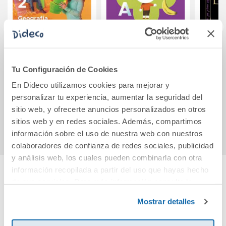
RELIXIÓN
LENGUA TAREAS Y
El al
CATÓLICA 4
DESTREZAS
dios
Tu Configuración de Cookies
COMUNICATIVAS
i
En Dideco utilizamos cookies para mejorar y
SERIE COMUNICA
42,20€
53,94€
personalizar tu experiencia, aumentar la seguridad del
2 PRIMARIA
sitio web, y ofrecerte anuncios personalizados en otros
Comprar
Comprar
sitios web y en redes sociales. Además, compartimos
información sobre el uso de nuestra web con nuestros
colaboradores de confianza de redes sociales, publicidad
y análisis web, los cuales pueden combinarla con otra
información recopilada a partir del uso que hayas hecho
de sus servicios. Para más información consulta la
Cuéntanos tu opinión
Política de Cookies
y la
Política de Privacidad
.
Mostrar detalles
¡Sé el primero en valorar este producto!