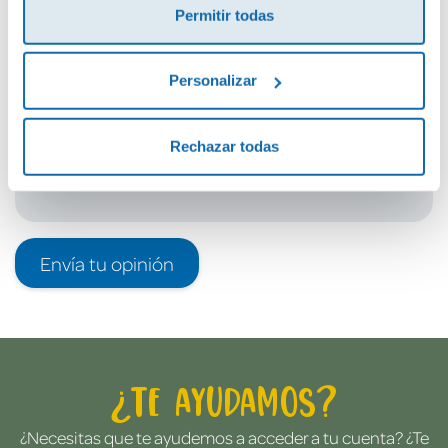
Permitir todas
Debes iniciar sesión para poder valorarlo
Personalizar
Rechazar todas
Envía tu opinión
¿Te ayudamos?
¿Necesitas que te ayudemos a acceder a tu cuenta? ¿Te