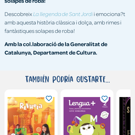
solapes de roba!
Descobreix
i emociona?t
La llegenda de Sant Jordi
amb aquesta història clàssica i dolça, amb rimes i
fantàstiques solapes de roba!
Amb la col.laboració de la Generalitat de
Catalunya, Departament de Cultura.
También podría gustarte...