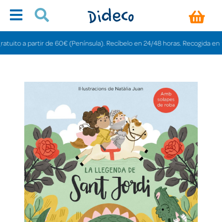
to a partir de 60€ (Península). Recíbelo en 24/48 horas. Recogida en tienda