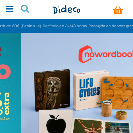
sula). Recíbelo en 24/48 horas. Recogida en tiendas gratis en 3-6 días.