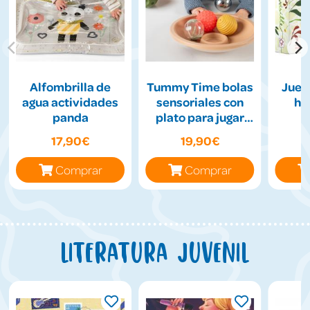
Alfombrilla de
Tummy Time bolas
Jueg
agua actividades
sensoriales con
hil
panda
plato para jugar
boca abajo
17,90€
19,90€
Comprar
Comprar
Literatura juvenil