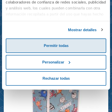
colaboradores de confianza de redes sociales, publicidad
y análisis web, los cuales pueden combinarla con otra
información recopilada a partir del uso que hayas hecho
de sus servicios. Para más información consulta la
Mochila mini Grand Prix
Política de Cookies
y la
Política de Privacidad
.
Mostrar detalles
reciclada 21x10x28cm
23,95€
Permitir todas
Personalizar
Rechazar todas