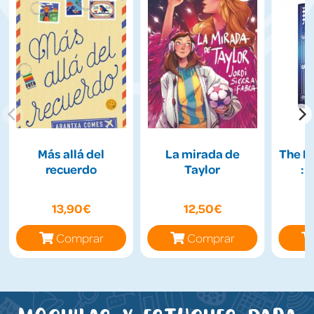
Más allá del
La mirada de
The H
recuerdo
Taylor
: 
13,90€
12,50€
Comprar
Comprar