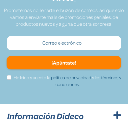
Prometemos no llenarte el buzón de correos, así que solo
vamos a enviarte mails de promociones geniales, de
productos nuevos y alguna que otra sorpresa.
¡Apúntate!
He leído y acepto la
política de privacidad
y los
términos y
condiciones.
Información Dideco