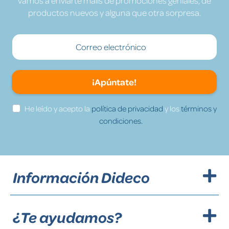
vamos a enviarte mails de promociones geniales, de
productos nuevos y alguna que otra sorpresa.
¡Apúntate!
He leído y acepto la
política de privacidad
y los
términos y
condiciones.
Información Dideco
¿Te ayudamos?