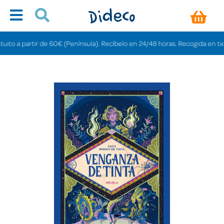
 a partir de 60€ (Península). Recíbelo en 24/48 horas. Recogida en tiendas 