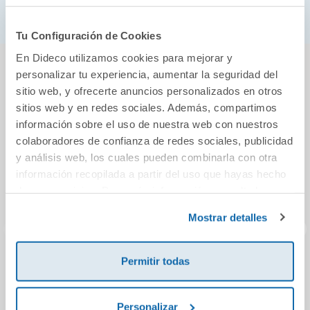
Tu Configuración de Cookies
En Dideco utilizamos cookies para mejorar y
También podría gustarte...
personalizar tu experiencia, aumentar la seguridad del
sitio web, y ofrecerte anuncios personalizados en otros
sitios web y en redes sociales. Además, compartimos
información sobre el uso de nuestra web con nuestros
colaboradores de confianza de redes sociales, publicidad
y análisis web, los cuales pueden combinarla con otra
información recopilada a partir del uso que hayas hecho
de sus servicios. Para más información consulta la
Política de Cookies
y la
Política de Privacidad
.
Mostrar detalles
Permitir todas
Heartstopper
La memoria de los
La C
volume 2
seres perdidos
Personalizar