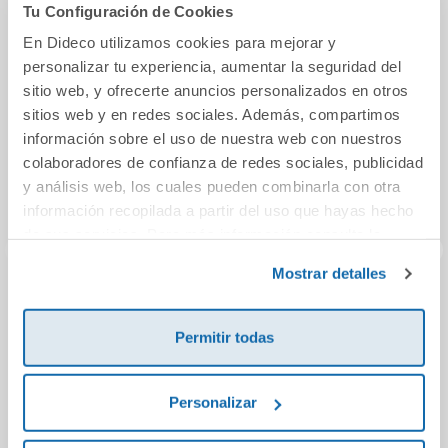
También podría gustarte...
Tu Configuración de Cookies
En Dideco utilizamos cookies para mejorar y
personalizar tu experiencia, aumentar la seguridad del
sitio web, y ofrecerte anuncios personalizados en otros
sitios web y en redes sociales. Además, compartimos
información sobre el uso de nuestra web con nuestros
colaboradores de confianza de redes sociales, publicidad
y análisis web, los cuales pueden combinarla con otra
información recopilada a partir del uso que hayas hecho
de sus servicios. Para más información consulta la
Política de Cookies
y la
Política de Privacidad
.
Mostrar detalles
Redes (edición en
Ana, la de Tejas
El 
tapa dura)
Verdes
Permitir todas
(Invisible 2)
18,95€
14,90€
Personalizar
Comprar
Comprar