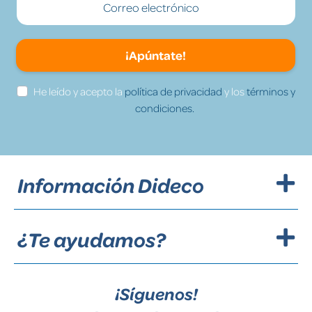
¡Apúntate!
He leído y acepto la
política de privacidad
y los
términos y
condiciones.
Información Dideco
¿Te ayudamos?
¡Síguenos!