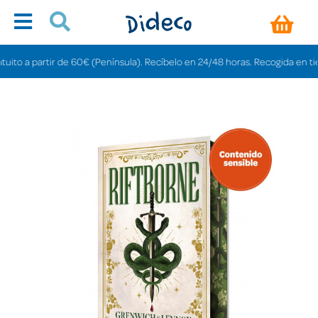
o a partir de 60€ (Península). Recíbelo en 24/48 horas. Recogida en tiendas 