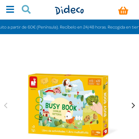
artir de 60€ (Península). Recíbelo en 24/48 horas. Recogida en tiendas grat