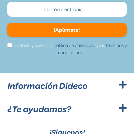
¡Apúntate!
He leído y acepto la
política de privacidad
y los
términos y
condiciones.
Información Dideco
¿Te ayudamos?
¡Síguenos!