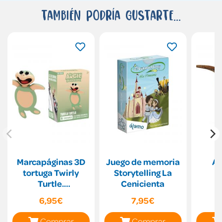
También podría gustarte...
Marcapáginas 3D
Juego de memoria
Al
tortuga Twirly
Storytelling La
Turtle.
Cenicienta
AuchBookmark
6,95€
7,95€
Comprar
Comprar