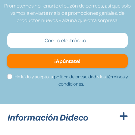
Prometemos no llenarte el buzón de correos, así que solo
vamos a enviarte mails de promociones geniales, de
productos nuevos y alguna que otra sorpresa.
¡Apúntate!
He leído y acepto la
política de privacidad
y los
términos y
condiciones.
Información Dideco