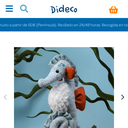
 a partir de 60€ (Península). Recíbelo en 24/48 horas. Recogida en tiendas 