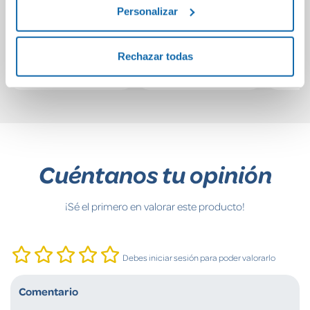
Roads pocket
anima
Personalizar
game
mag
21,50€
23,95€
Rechazar todas
Comprar
Comprar
Cuéntanos tu opinión
¡Sé el primero en valorar este producto!
Debes iniciar sesión para poder valorarlo