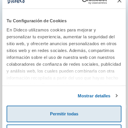
desarrollarán su imaginación inventando mil
aventuras e historias, y desarrollando además
habilidades emocionales y afectivas esenciales.
Tu Configuración de Cookies
En Dideco utilizamos cookies para mejorar y
También podría gustarte...
personalizar tu experiencia, aumentar la seguridad del
sitio web, y ofrecerte anuncios personalizados en otros
sitios web y en redes sociales. Además, compartimos
información sobre el uso de nuestra web con nuestros
colaboradores de confianza de redes sociales, publicidad
y análisis web, los cuales pueden combinarla con otra
información recopilada a partir del uso que hayas hecho
de sus servicios. Para más información consulta la
Política de Cookies
y la
Política de Privacidad
.
Mostrar detalles
Permitir todas
Juego de mesa
Tantrix Match
Se