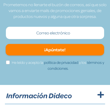
Prometemos no llenarte el buzón de correos, así que solo
vamos a enviarte mails de promociones geniales, de
productos nuevos y alguna que otra sorpresa.
¡Apúntate!
He leído y acepto la
política de privacidad
y los
términos y
condiciones.
Información Dideco