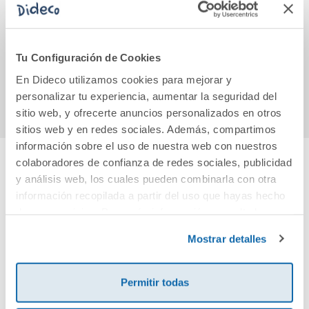
La oreja rota
Gabriel y la isla
Poem
(cartoné)
azul
horas 
13,90€
11,15€
Tu Configuración de Cookies
En Dideco utilizamos cookies para mejorar y
Comprar
Comprar
personalizar tu experiencia, aumentar la seguridad del
sitio web, y ofrecerte anuncios personalizados en otros
sitios web y en redes sociales. Además, compartimos
información sobre el uso de nuestra web con nuestros
colaboradores de confianza de redes sociales, publicidad
y análisis web, los cuales pueden combinarla con otra
Cuéntanos tu opinión
información recopilada a partir del uso que hayas hecho
de sus servicios. Para más información consulta la
¡Sé el primero en valorar este producto!
Política de Cookies
y la
Política de Privacidad
.
Mostrar detalles
Debes iniciar sesión para poder valorarlo
Permitir todas