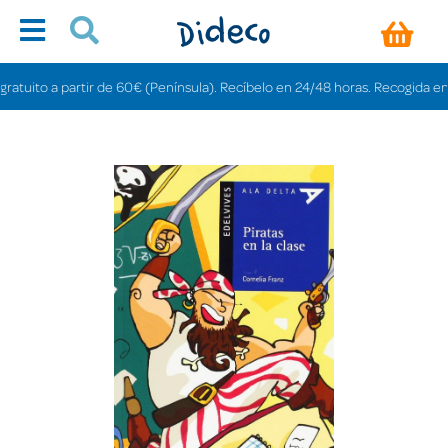
uito a partir de 60€ (Península). Recíbelo en 24/48 horas. Recogida en tien