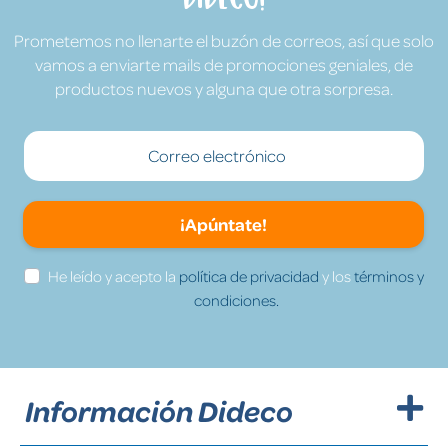
Prometemos no llenarte el buzón de correos, así que solo
vamos a enviarte mails de promociones geniales, de
productos nuevos y alguna que otra sorpresa.
¡Apúntate!
He leído y acepto la
política de privacidad
y los
términos y
condiciones.
Información Dideco