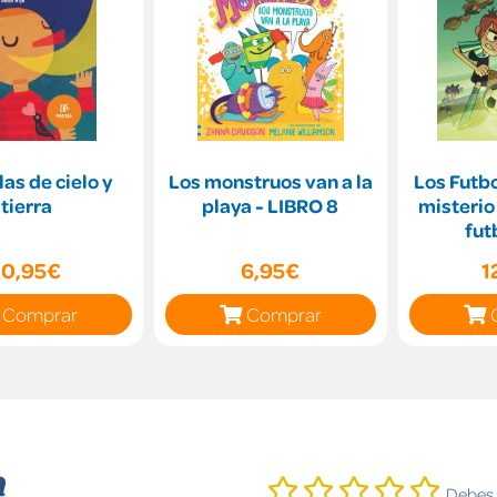
las de cielo y
Los monstruos van a la
Los Futbo
tierra
playa - LIBRO 8
misterio
fut
10,95€
6,95€
1
Comprar
Comprar
n
Debes i