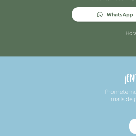
WhatsApp
Hora
¡E
Prometemos 
mails de 