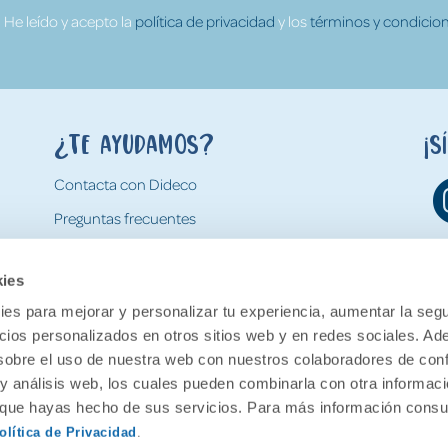
He leído y acepto la
política de privacidad
y los
términos y condicion
¿Te ayudamos?
¡S
Contacta con Dideco
Preguntas frecuentes
Formas de pago
kies
Gastos y condiciones de envío
es para mejorar y personalizar tu experiencia, aumentar la segu
Devoluciones
ncios personalizados en otros sitios web y en redes sociales. A
obre el uso de nuestra web con nuestros colaboradores de con
 y análisis web, los cuales pueden combinarla con otra informac
o que hayas hecho de sus servicios. Para más información consul
olítica de Privacidad
.