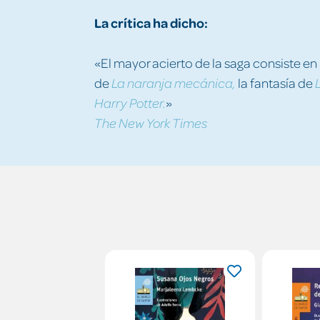
La crítica ha dicho:
«El mayor acierto de la saga consiste en 
de
la fantasía de
La naranja mecánica,
»
Harry Potter.
The New York Times