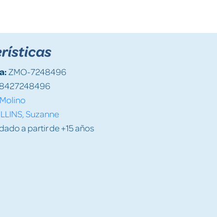
rísticas
a:
ZMO-7248496
8427248496
Molino
LLINS, Suzanne
do a partir de +15 años