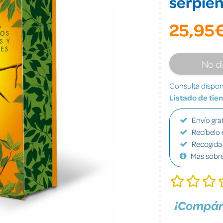
serpien
25,95
No d
Consulta disponi
Listado de tie
Envío grat
Recíbelo 
Recogida 
Más sobr
¡Compár