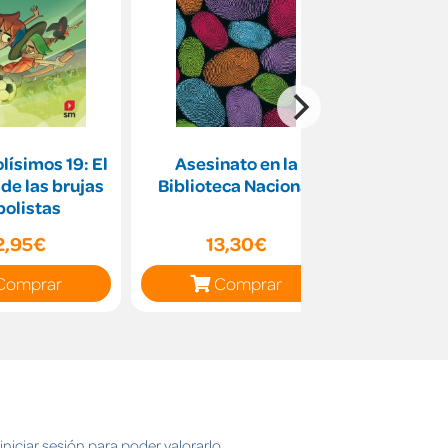
lísimos 19: El
Asesinato en la
La Academ
 de las brujas
Biblioteca Nacional
bolistas
2,95€
13,30€
22
Comprar
Comprar
C
niciar sesión para poder valorarlo