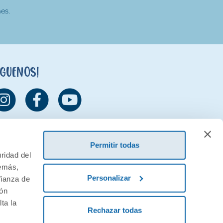
es.
íguenos!
Permitir todas
ridad del
demás,
Personalizar
fianza de
ión
ta la
Rechazar todas