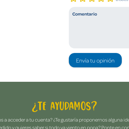
Envía tu opinión
¿Te ayudamos?
 a acceder a tu cuenta? ¿Te gustaría proponernos alguna i
edido y quieres saber si todo va viento en popa? Ponte en co