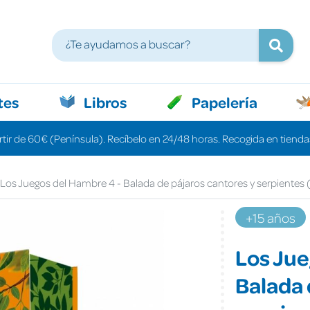
tes
Libros
Papelería
rtir de 60€ (Península). Recíbelo en 24/48 horas. Recogida en tiendas
Los Juegos del Hambre 4 - Balada de pájaros cantores y serpientes 
+15 años
Los Jue
Balada 