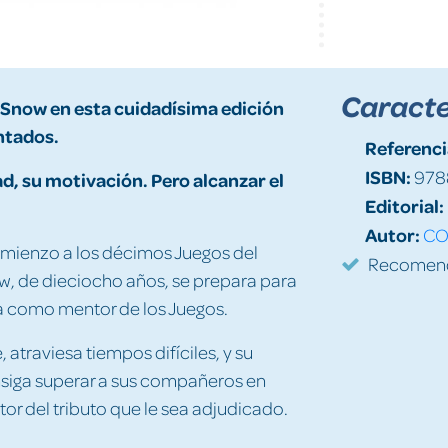
Caracte
Snow
en esta cuidadísima edición
intados.
Referenci
ISBN:
978
ad, su motivación. Pero alcanzar el
Editorial:
Autor:
CO
omienzo a los décimos Juegos del
Recomenda
w, de dieciocho años, se prepara para
ia como mentor de los Juegos.
 atraviesa tiempos difíciles, y su
siga superar a sus compañeros en
or del tributo que le sea adjudicado.