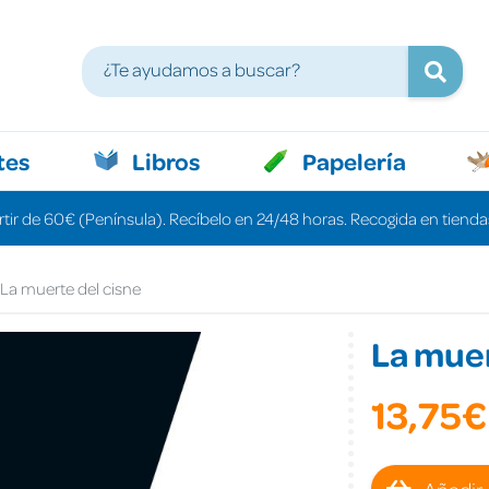
tes
Libros
Papelería
rtir de 60€ (Península). Recíbelo en 24/48 horas. Recogida en tiendas
La muerte del cisne
La muer
13,75€
Añadir 