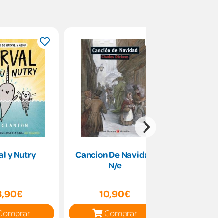
l y Nutry
Cancion De Navidad
Mini Timm
N/e
fi
3,90€
10,90€
10
Comprar
Comprar
C