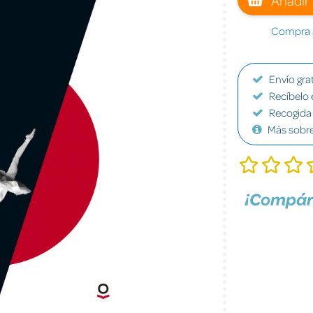
Compra a
Envío grat
Recíbelo 
Recogida 
Más sobr
¡Compár