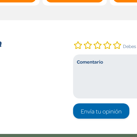
n
Debes i
Envía tu opinión