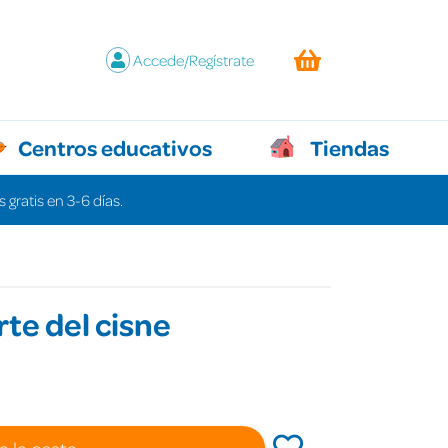
Accede/Regístrate
Centros educativos
Tiendas
 gratis en 3-6 días.
te del cisne
a la cesta