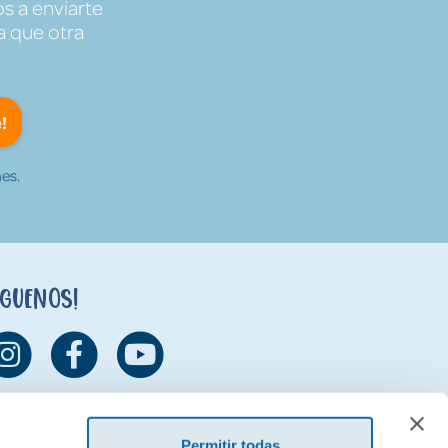
s a enviarte
a que otra
!
es.
íguenos!
Permitir todas