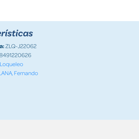
rísticas
a:
ZLQ-J22062
8491220626
Loqueleo
LANA, Fernando