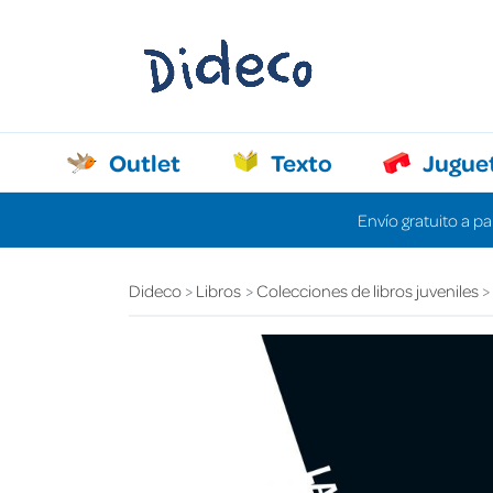
Outlet
Texto
Jugue
Envío gratuito a pa
Dideco
Libros
Colecciones de libros juveniles