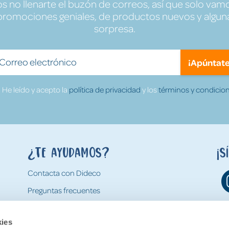
no llenarte el buzón de correos, así que solo vamo
promociones geniales, de productos nuevos y algun
sorpresa.
¡Apúntate
He leído y acepto la
política de privacidad
y los
términos y condicion
¿Te ayudamos?
¡S
Contacta con Dideco
Preguntas frecuentes
Formas de pago
kies
Gastos y condiciones de envío