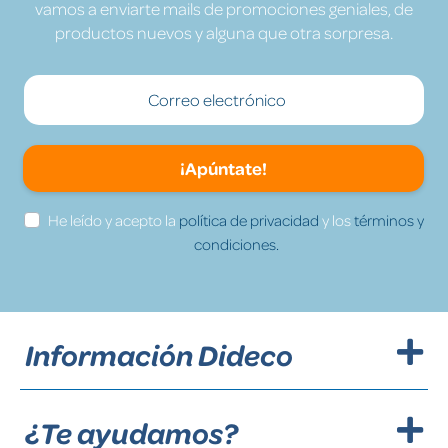
vamos a enviarte mails de promociones geniales, de
productos nuevos y alguna que otra sorpresa.
¡Apúntate!
He leído y acepto la
política de privacidad
y los
términos y
condiciones.
Información Dideco
¿Te ayudamos?