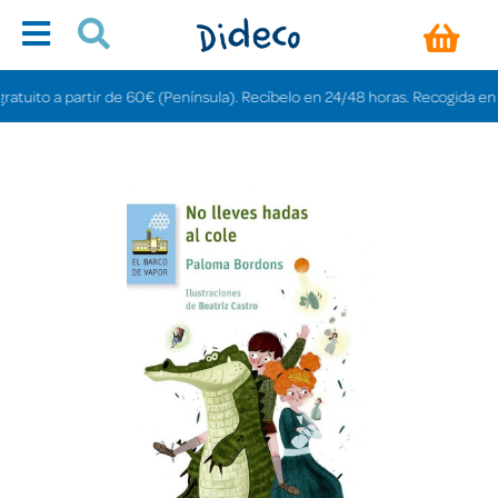
tuito a partir de 60€ (Península). Recíbelo en 24/48 horas. Recogida en tien