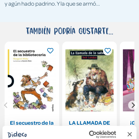
y agún hado padrino. Y la que se armó...
También podría gustarte...
El secuestro de la
LA LLAMADA DE
¡Ga
bibliotecaria
LO SALVAJE N/E