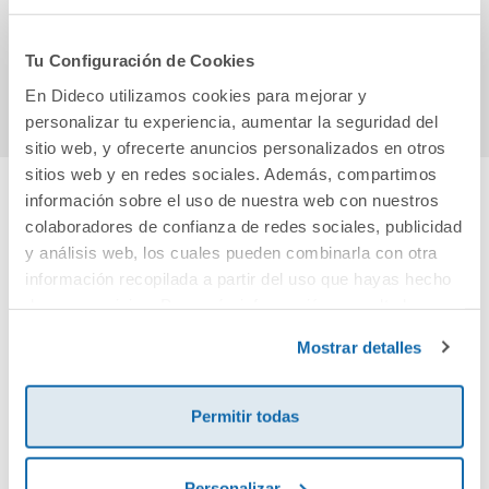
11,20€
11,50€
Tu Configuración de Cookies
Comprar
Comprar
En Dideco utilizamos cookies para mejorar y
personalizar tu experiencia, aumentar la seguridad del
sitio web, y ofrecerte anuncios personalizados en otros
sitios web y en redes sociales. Además, compartimos
información sobre el uso de nuestra web con nuestros
Cuéntanos tu opinión
colaboradores de confianza de redes sociales, publicidad
y análisis web, los cuales pueden combinarla con otra
información recopilada a partir del uso que hayas hecho
¡Sé el primero en valorar este producto!
de sus servicios. Para más información consulta la
Política de Cookies
y la
Política de Privacidad
.
Mostrar detalles
Debes iniciar sesión para poder valorarlo
Permitir todas
Personalizar