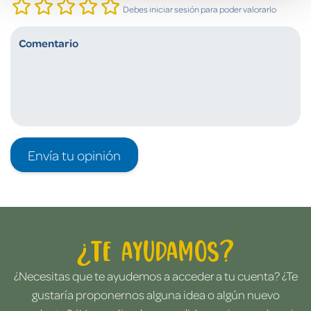
Debes iniciar sesión para poder valorarlo
Envía tu opinión
¿Te ayudamos?
¿Necesitas que te ayudemos a acceder a tu cuenta? ¿Te
gustaría proponernos alguna idea o algún nuevo