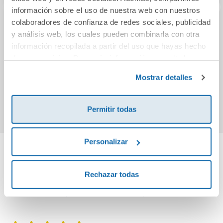
información sobre el uso de nuestra web con nuestros
colaboradores de confianza de redes sociales, publicidad
Una maldición de
ANTIGUA ROMA.
C
y análisis web, los cuales pueden combinarla con otra
sombras y espinas
COFRE DEL
I
información recopilada a partir del uso que hayas hecho
TESORO
de sus servicios. Para más información consulta la
Política de Cookies
y la
Política de Privacidad
.
19,95€
24,95€
Mostrar detalles
Comprar
Comprar
Permitir todas
Personalizar
Cuéntanos tu opinión
Rechazar todas
¡Sé el primero en valorar este producto!