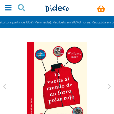
o a partir de 60€ (Península). Recíbelo en 24/48 horas. Recogida en tiendas