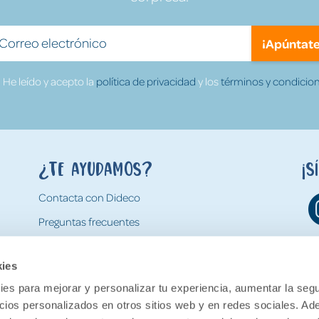
¡Apúntate
He leído y acepto la
política de privacidad
y los
términos y condicion
¿Te ayudamos?
¡S
Contacta con Dideco
Preguntas frecuentes
Formas de pago
kies
Gastos y condiciones de envío
es para mejorar y personalizar tu experiencia, aumentar la segu
Devoluciones
ncios personalizados en otros sitios web y en redes sociales. A