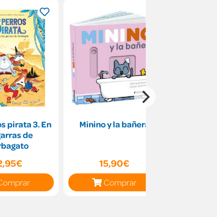
s pirata 3. En
Minino y la bañera
Las estre
garras de
(Em
rbagato
2,95€
15,90€
17
Comprar
Comprar
C