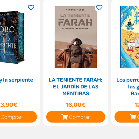
 y la serpiente
LA TENIENTE FARAH:
Los perro
EL JARDÍN DE LAS
las 
MENTIRAS
Ba
23,90€
16,00€
1
Comprar
Comprar