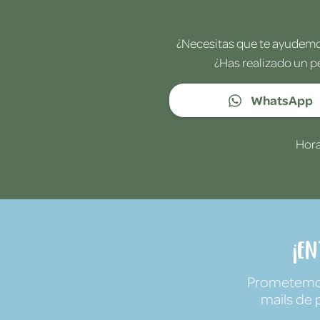
¿Necesitas que te ayudemos
¿Has realizado un p
WhatsApp
Hora
¡E
Prometemos 
mails de 