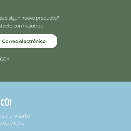
dea o algún nuevo producto?
ntacto con nosotros.
Correo electrónico
:00h.
co!
s a enviarte
a que otra