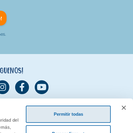
!
es.
íguenos!
Permitir todas
ridad del
demás,