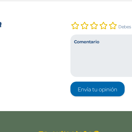
n
Debes i
Envía tu opinión