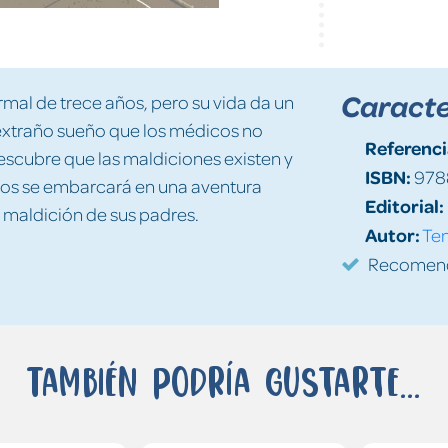
Caracte
mal de trece años, pero su vida da un
 extraño sueño que los médicos no
Referenci
scubre que las maldiciones existen y
ISBN:
978
bos se embarcará en una aventura
Editorial:
la maldición de sus padres.
Autor:
Ten
Recomenda
También podría gustarte...