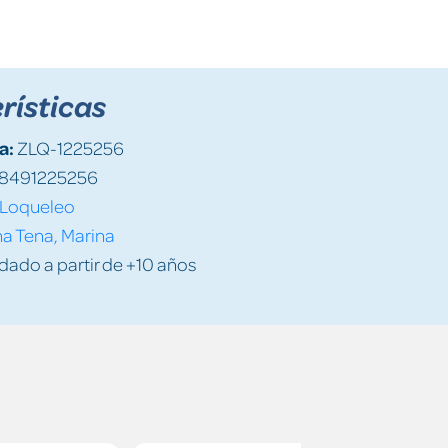
rísticas
a:
ZLQ-1225256
8491225256
Loqueleo
a Tena, Marina
do a partir de +10 años