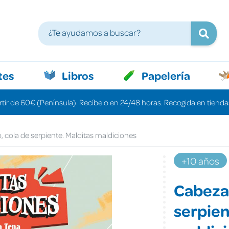
tes
Libros
Papelería
rtir de 60€ (Península). Recíbelo en 24/48 horas. Recogida en tiendas
, cola de serpiente. Malditas maldiciones
+10 años
Cabeza 
serpien