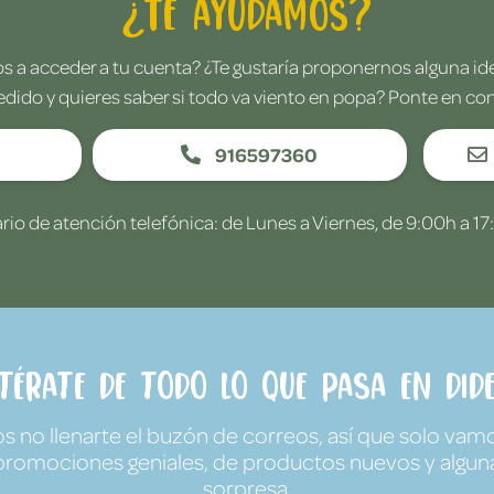
¿Te ayudamos?
 a acceder a tu cuenta? ¿Te gustaría proponernos alguna i
edido y quieres saber si todo va viento en popa? Ponte en co
916597360
rio de atención telefónica: de Lunes a Viernes, de 9:00h a 17
ntérate de todo lo que pasa en Dide
no llenarte el buzón de correos, así que solo vamo
promociones geniales, de productos nuevos y algun
sorpresa.