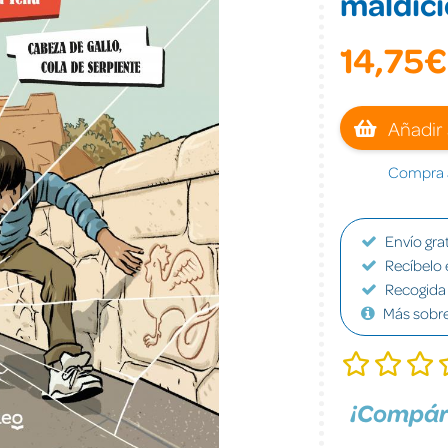
maldic
14,75€
Añadir 
Compra a
Envío grat
Recíbelo 
Recogida 
Más sobr
¡Compár