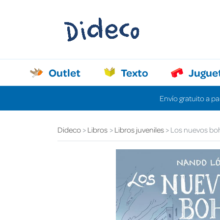
Outlet
Texto
Jugue
Envío gratuito a pa
Dideco
Libros
Libros juveniles
Los nuevos bo