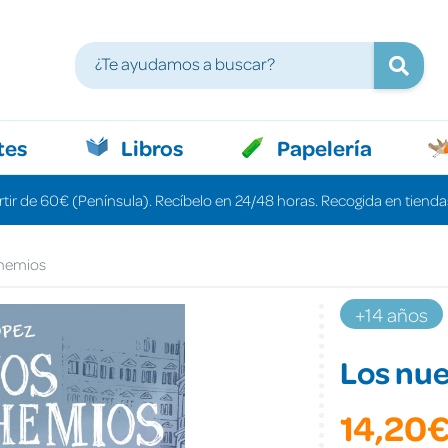
tes
Libros
Papelería
rtir de 60€ (Península). Recíbelo en 24/48 horas. Recogida en tiendas
hemios
+14 años
Los nu
14,20