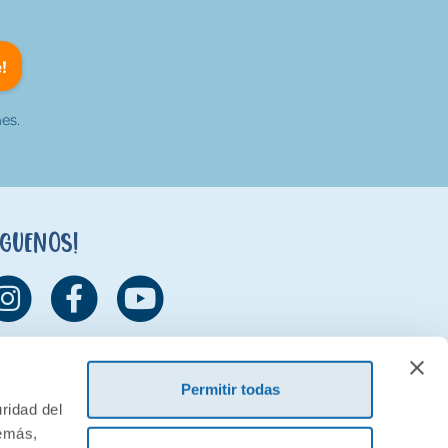
!
es.
íguenos!
Permitir todas
ridad del
demás,