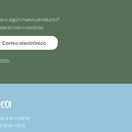
dea o algún nuevo producto?
ntacto con nosotros.
Correo electrónico
:00h.
co!
s a enviarte
a que otra