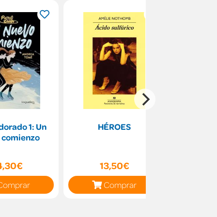
 dorado 1: Un
HÉROES
Ch
 comienzo
4,30€
13,50€
13
Comprar
Comprar
C