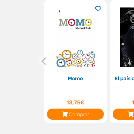
Momo
El país 
13,75€
Comprar