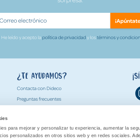
¡Apúntate
He leído y acepto la
política de privacidad
y los
términos y condicion
¿Te ayudamos?
¡S
Contacta con Dideco
Preguntas frecuentes
Formas de pago
kies
Gastos y condiciones de envío
es para mejorar y personalizar tu experiencia, aumentar la segu
Devoluciones
ncios personalizados en otros sitios web y en redes sociales. A