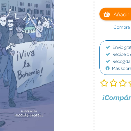
Añadir 
Compra a
Envío grat
Recíbelo 
Recogida 
Más sobr
¡Compár