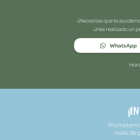
¿Necesitas que te ayudemos
¿Has realizado un p
WhatsApp
Hora
¡E
Prometemos 
mails de 