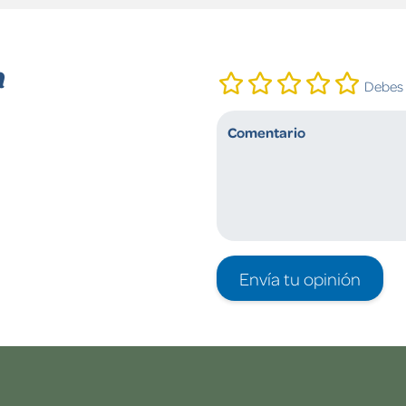
n
Debes i
Envía tu opinión