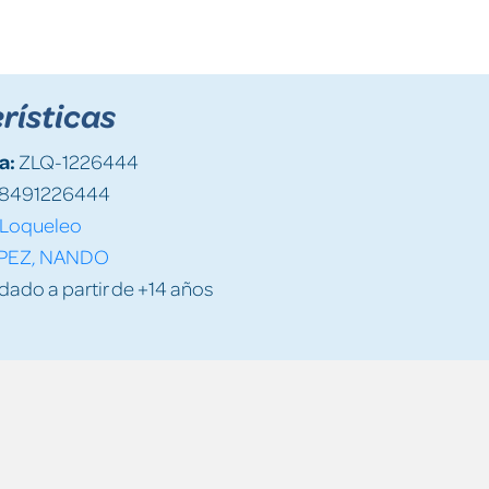
rísticas
a:
ZLQ-1226444
8491226444
Loqueleo
PEZ, NANDO
do a partir de +14 años