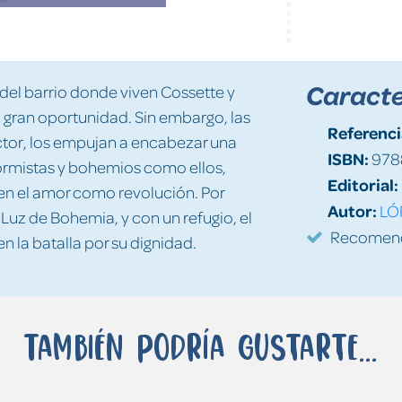
Caracte
s del barrio donde viven Cossette y
 gran oportunidad. Sin embargo, las
Referenci
ctor, los empujan a encabezar una
ISBN:
978
formistas y bohemios como ellos,
Editorial:
 en el amor como revolución. Por
Autor:
LÓ
 Luz de Bohemia, y con un refugio, el
Recomenda
en la batalla por su dignidad.
También podría gustarte...