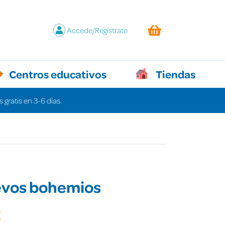
Accede/Regístrate
Centros educativos
Tiendas
 gratis en 3-6 días.
evos bohemios
€