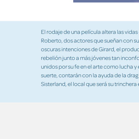
El rodaje de una película altera las vida
Roberto, dos actores que sueñan con su
oscuras intenciones de Girard, el produ
rebelión junto a más jóvenes tan incon
unidos por su fe en el arte como lucha y
suerte, contarán con la ayuda de la drag
Sisterland, el local que será su trinchera 