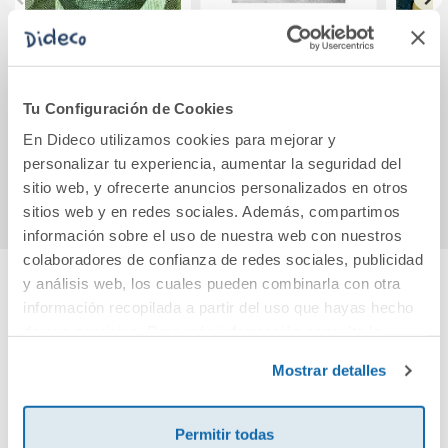
La hija del escritor
Alas de ónix
Donde
(Empíreo 3)
Tu Configuración de Cookies
13,30€
23,90€
En Dideco utilizamos cookies para mejorar y
personalizar tu experiencia, aumentar la seguridad del
Comprar
Comprar
sitio web, y ofrecerte anuncios personalizados en otros
sitios web y en redes sociales. Además, compartimos
información sobre el uso de nuestra web con nuestros
colaboradores de confianza de redes sociales, publicidad
y análisis web, los cuales pueden combinarla con otra
información recopilada a partir del uso que hayas hecho
Cuéntanos tu opinión
de sus servicios. Para más información consulta la
Política de Cookies
y la
Política de Privacidad
.
¡Sé el primero en valorar este producto!
Mostrar detalles
Permitir todas
Debes iniciar sesión para poder valorarlo