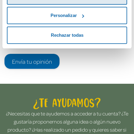
Personalizar
Rechazar todas
Envía tu opinión
¿Te ayudamos?
¿Necesitas que te ayudemos a acceder a tu cuenta? ¿Te
gustaría proponernos alguna idea o algún nuevo
producto? ¿Has realizado un pedido y quieres saber si