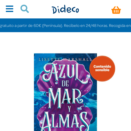
ito a partir de 60€ (Península). Recíbelo en 24/48 horas. Recogida en tiend