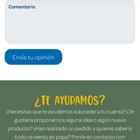
Envía tu opinión
¿Te ayudamos?
¿Necesitas que te ayudemos a acceder a tu cuenta? ¿Te
gustaría proponernos alguna idea o algún nuevo
producto? ¿Has realizado un pedido y quieres saber si
todo va viento en popa? Ponte en contacto con