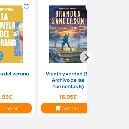
a del verano
Viento y verdad (El
Cualqui
Archivo de las
morir en 
Tormentas 5)
Harry 
9,95€
16,95€
10
Comprar
Comprar
C