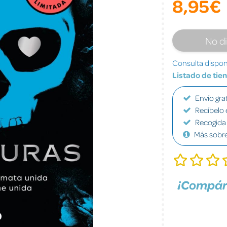
8,95€
No d
Consulta disponi
Listado de tie
Envío grat
Recíbelo 
Recogida 
Más sobr
¡Compár