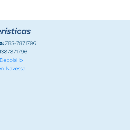
rísticas
a:
ZBS-7871796
1387871796
Debolsillo
en, Navessa