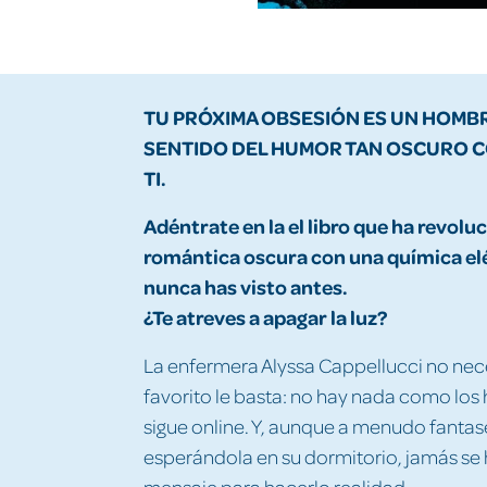
TU PRÓXIMA OBSESIÓN ES UN HOM
SENTIDO DEL HUMOR TAN OSCURO C
TI.
Adéntrate en la el libro que ha revo
romántica oscura con una química elé
nunca has visto antes.
¿Te atreves a apagar la luz?
La enfermera Alyssa Cappellucci no nece
favorito le basta: no hay nada como lo
sigue online. Y, aunque a menudo fanta
esperándola en su dormitorio, jamás se
mensaje para hacerlo realidad.