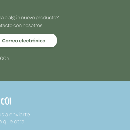
dea o algún nuevo producto?
ntacto con nosotros.
Correo electrónico
:00h.
co!
s a enviarte
a que otra