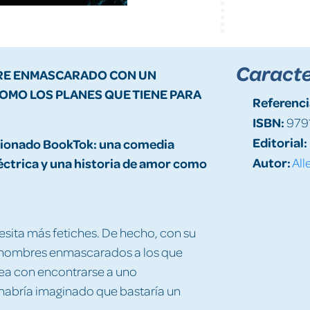
Caracte
BRE ENMASCARADO CON UN
OMO LOS PLANES QUE TIENE PARA
Referenci
ISBN:
979
Editorial:
lucionado BookTok: una comedia
Autor:
ctrica y una
historia de amor como
All
sita más fetiches. De hecho, con su
s hombres enmascarados a los que
sea con encontrarse a uno
 habría imaginado que bastaría un