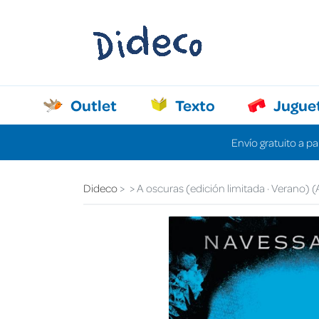
Outlet
Texto
Jugue
Envío gratuito a pa
Dideco
A oscuras (edición limitada · Verano) (