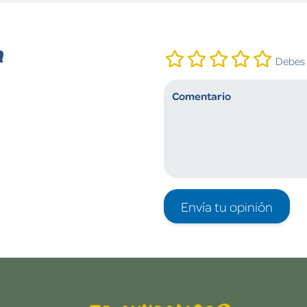
n
Debes i
Envía tu opinión