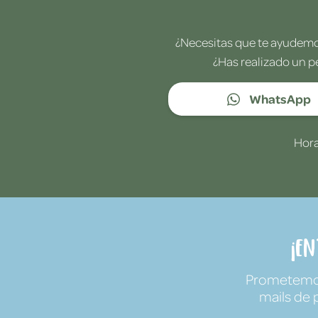
¿Necesitas que te ayudemos
¿Has realizado un p
WhatsApp
Hora
¡E
Prometemos 
mails de 