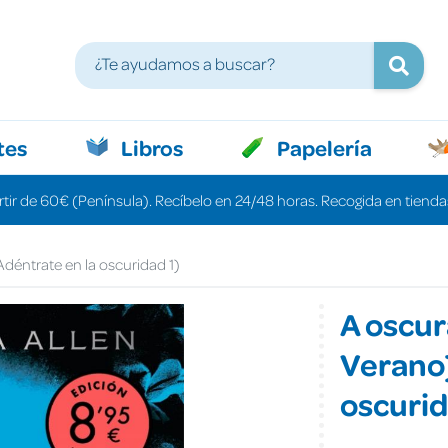
tes
Libros
Papelería
rtir de 60€ (Península). Recíbelo en 24/48 horas. Recogida en tiendas
Adéntrate en la oscuridad 1)
A oscur
Verano)
oscurid