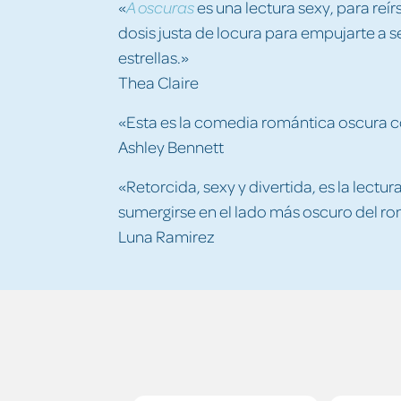
«
es una lectura sexy, para reírs
A oscuras
dosis justa de locura para empujarte a 
estrellas.»
Thea Claire
«Esta es la comedia romántica oscura 
Ashley Bennett
«Retorcida, sexy y divertida, es la lect
sumergirse en el lado más oscuro del r
Luna Ramirez