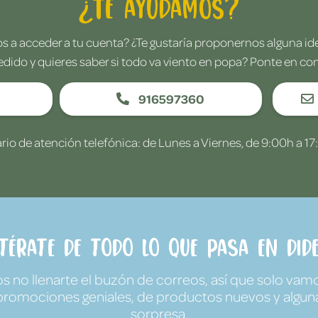
¿Te ayudamos?
 a acceder a tu cuenta? ¿Te gustaría proponernos alguna i
edido y quieres saber si todo va viento en popa? Ponte en co
916597360
rio de atención telefónica: de Lunes a Viernes, de 9:00h a 17
ntérate de todo lo que pasa en Dide
no llenarte el buzón de correos, así que solo vamo
promociones geniales, de productos nuevos y algun
sorpresa.