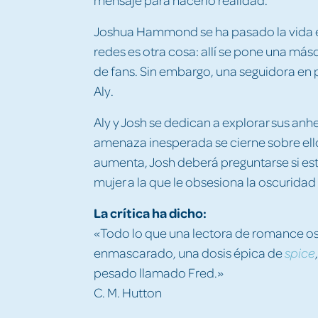
Joshua Hammond se ha pasado la vida e
redes es otra cosa: allí se pone una más
de fans. Sin embargo, una seguidora en p
Aly.
Aly y Josh se dedican a explorar sus an
amenaza inesperada se cierne sobre ellos
aumenta, Josh deberá preguntarse si está 
mujer a la que le obsesiona la oscuridad
La crítica ha dicho:
«Todo lo que una lectora de romance o
enmascarado, una dosis épica de
spice
pesado llamado Fred.»
C. M. Hutton