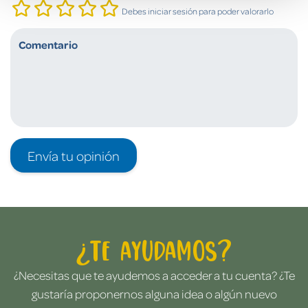
Debes iniciar sesión para poder valorarlo
Envía tu opinión
¿Te ayudamos?
¿Necesitas que te ayudemos a acceder a tu cuenta? ¿Te
gustaría proponernos alguna idea o algún nuevo