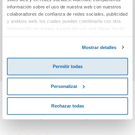
información sobre el uso de nuestra web con nuestros
colaboradores de confianza de redes sociales, publicidad
y análisis web, los cuales pueden combinarla con otra
Los secretos de las
Las hijas de la
Pand
nereidas (Los
criada
Stapl
información recopilada a partir del uso que hayas hecho
secretos de la
Mont
de sus servicios. Para más información consulta la
cortesana 2)
Política de Cookies
y la
Política de Privacidad
.
11,95€
13,95€
Mostrar detalles
Comprar
Comprar
Permitir todas
Personalizar
Cuéntanos tu opinión
Rechazar todas
¡Sé el primero en valorar este producto!