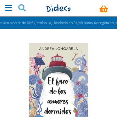
o a partir de 60€ (Península). Recíbelo en 24/48 horas. Recogida en tiendas