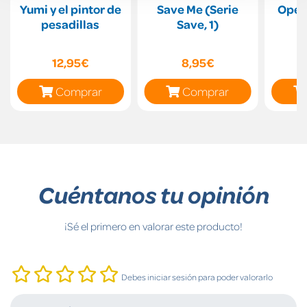
Yumi y el pintor de
Save Me (Serie
Oper
pesadillas
Save, 1)
12,95€
8,95€
Comprar
Comprar
Cuéntanos tu opinión
¡Sé el primero en valorar este producto!
Debes iniciar sesión para poder valorarlo