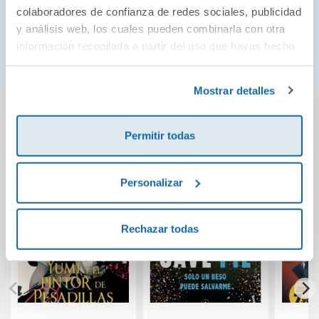
sospechosas se van produciendo y la policía no
colaboradores de confianza de redes sociales, publicidad
logra encontrar a los culpables.
y análisis web, los cuales pueden combinarla con otra
información recopilada a partir del uso que hayas hecho
¿Conseguirán averiguar la verdad de esos sucesos?
de sus servicios. Para más información consulta la
Política de Cookies
y la
Política de Privacidad
.
Mostrar detalles
También podría gustarte...
Permitir todas
Personalizar
Rechazar todas