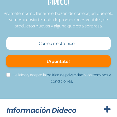
Dideco!
Prometemos no llenarte el buzón de correos, así que solo
vamos a enviarte mails de promociones geniales, de
productos nuevos y alguna que otra sorpresa.
¡Apúntate!
He leído y acepto la
política de privacidad
y los
términos y
condiciones.
Información Dideco