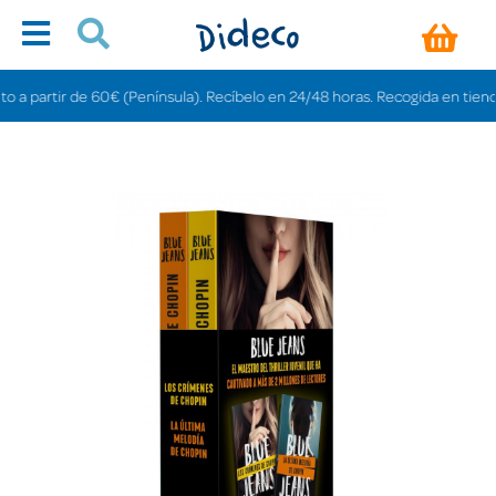
partir de 60€ (Península). Recíbelo en 24/48 horas. Recogida en tiendas gra