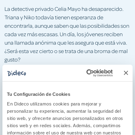
La detective privado Celia Mayo ha desaparecido.
Triana y Niko todavía tienen esperanza de
encontrarla, aunque saben que las posibilidades son
cada vez más escasas. Un día, los jóvenes reciben
una llamada anónima que les asegura que está viva.
¿Será esta vez cierto o se trata de una broma de mal
gusto?
Mientras tanto, Blanca se recupera de las lesiones
que sufrió tras el accidente de helicóptero. Su
compañera periodista Luna González está
Tu Configuración de Cookies
investigando y no parará hasta descubrir lo que
En Dideco utilizamos cookies para mejorar y
ocurrió, aunque eso la ponga en riesgo.
personalizar tu experiencia, aumentar la seguridad del
sitio web, y ofrecerte anuncios personalizados en otros
Sevilla se ha convertido en una ciudad peligrosa en la
sitios web y en redes sociales. Además, compartimos
que nadie parece a salvo. Los misterios y las muertes
información sobre el uso de nuestra web con nuestros